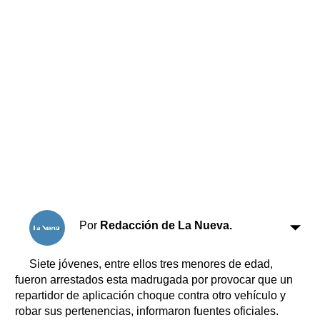
Horóscopo
Suplementos
Farmacias
Servicios
Transportes
Loterías
Datos Útiles
Fúnebres
Edictos
Teléfonos de urgencia
Por
Redacción de La Nueva.
Siete jóvenes, entre ellos tres menores de edad,
fueron arrestados esta madrugada por provocar que un
repartidor de aplicación choque contra otro vehículo y
robar sus pertenencias, informaron fuentes oficiales.