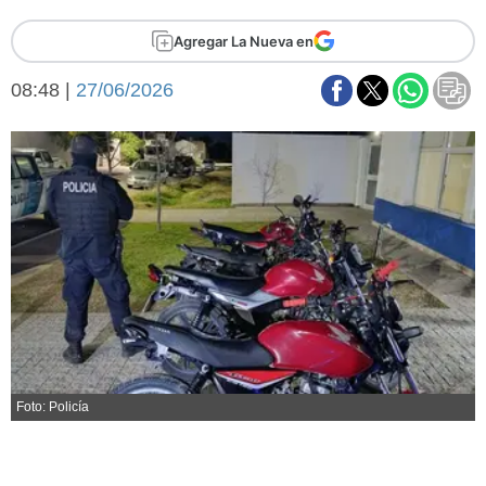
Básquetbol
Agregar La Nueva en
Fútbol
Federal A
08:48 |
27/06/2026
Aplausos
Arte y cultura
Cines
Economía y finanzas
Economía y campo
Con el campo
Espacio empresas
Sociedad
Sociedad y tiempo
libre
Tecnología
Turismo
Salud
Es viral
El tiempo
Foto: Policía
Fúnebres
Clasificados