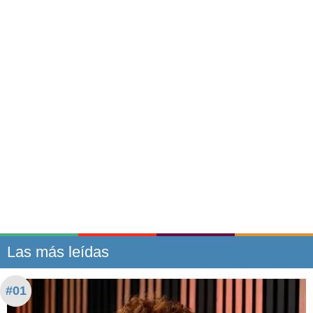
Las más leídas
#01