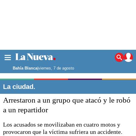
La ciudad
Noticias
Bahía Blanca
|
viernes, 7 de agosto
Punta Alta
La región
La ciudad.
El país
Arrestaron a un grupo que atacó y le robó
El mundo
Seguridad
a un repartidor
Opinión
Escenario Olímpico
Los acusados se movilizaban en cuatro motos y
Deportes
provocaron que la víctima sufriera un accidente.
Liga del Sur