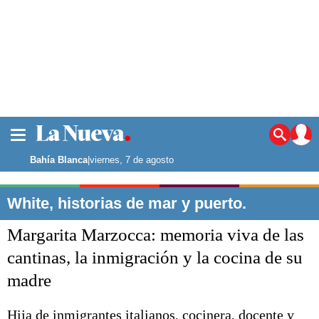
La ciudad
Noticias
Bahía Blanca
|
viernes, 7 de agosto
Punta Alta
La región
White, historias de mar y puerto.
El país
Margarita Marzocca: memoria viva de las
El mundo
Seguridad
cantinas, la inmigración y la cocina de su
Opinión
madre
Escenario Olímpico
Deportes
Liga del Sur
Hija de inmigrantes italianos, cocinera, docente y