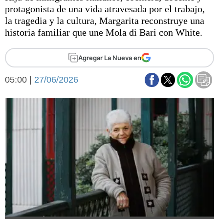
Básquetbol
protagonista de una vida atravesada por el trabajo,
Fútbol
la tragedia y la cultura, Margarita reconstruye una
historia familiar que une Mola di Bari con White.
Federal A
Aplausos
Arte y cultura
Agregar La Nueva en
Cines
Economía y finanzas
Economía y campo
05:00 |
27/06/2026
Con el campo
Espacio empresas
Sociedad
Sociedad y tiempo
libre
Tecnología
Turismo
Salud
Es viral
El tiempo
Fúnebres
Clasificados