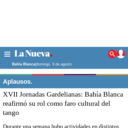
La ciudad
Noticias
Bahía Blanca
|
domingo, 9 de agosto
Punta Alta
La región
Aplausos.
El país
XVII Jornadas Gardelianas: Bahía Blanca
El mundo
Seguridad
reafirmó su rol como faro cultural del
Opinión
tango
Escenario Olímpico
Deportes
Liga del Sur
Durante una semana hubo actividades en distintos