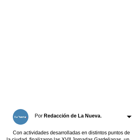
Horóscopo
Suplementos
Farmacias
Servicios
Transportes
Loterías
Datos Útiles
Fúnebres
Edictos
Teléfonos de urgencia
Por
Redacción de La Nueva.
Con actividades desarrolladas en distintos puntos de
la ciudad, finalizaron las XVII Jornadas Gardelianas, un