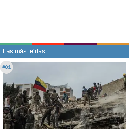
Las más leídas
#01