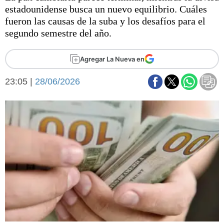
Básquetbol
estadounidense busca un nuevo equilibrio. Cuáles
Fútbol
fueron las causas de la suba y los desafíos para el
segundo semestre del año.
Federal A
Aplausos
Arte y cultura
Agregar La Nueva en
Cines
Economía y finanzas
Economía y campo
23:05 |
28/06/2026
Con el campo
Espacio empresas
Sociedad
Sociedad y tiempo
libre
Tecnología
Turismo
Salud
Es viral
El tiempo
Fúnebres
Clasificados