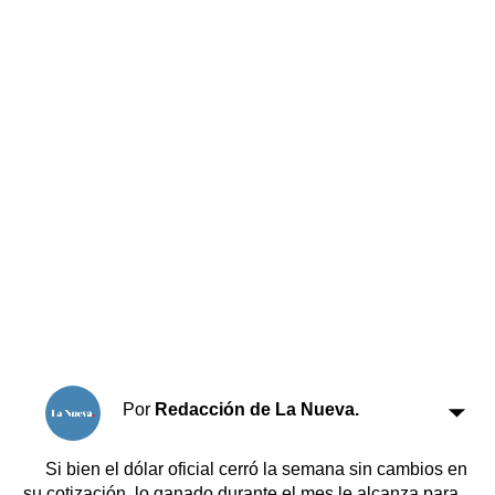
Horóscopo
Suplementos
Farmacias
Servicios
Transportes
Loterías
Datos Útiles
Fúnebres
Edictos
Teléfonos de urgencia
Por
Redacción de La Nueva.
Si bien el dólar oficial cerró la semana sin cambios en
su cotización, lo ganado durante el mes le alcanza para