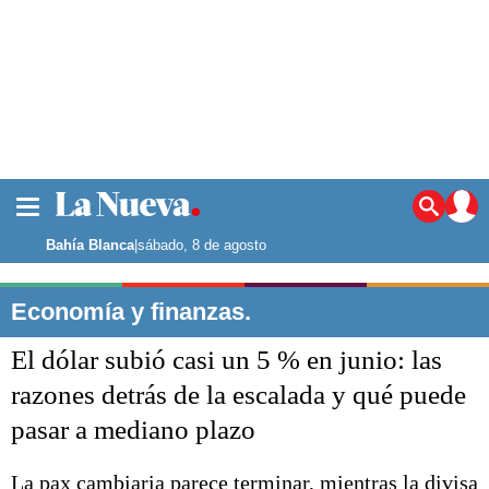
La ciudad
Noticias
Bahía Blanca
|
sábado, 8 de agosto
Punta Alta
La región
Economía y finanzas.
El país
El dólar subió casi un 5 % en junio: las
El mundo
Seguridad
razones detrás de la escalada y qué puede
Opinión
pasar a mediano plazo
Escenario Olímpico
Deportes
Liga del Sur
La pax cambiaria parece terminar, mientras la divisa