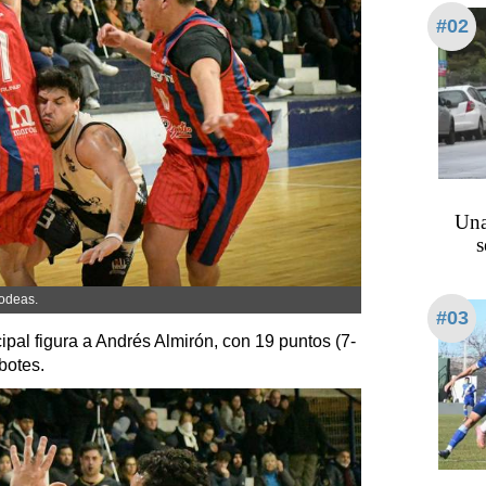
#02
Una
s
odeas.
#03
ipal figura a Andrés Almirón, con 19 puntos (7-
botes.