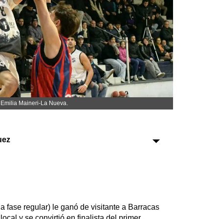
Sociedad
Tecnología
Turismo
Salud
Es viral
: Emilia Maineri-La Nueva.
uez
Farmacias
Transportes
Loterías
Datos Útiles
Fúnebres
 la fase regular) le ganó de visitante a Barracas
Edictos
 local y se convirtió en finalista del primer