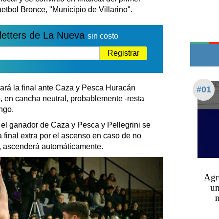
Teléfonos de urgencia
tbol Bronce, "Municipio de Villarino".
letters de La Nueva
sin costo
Registrar
ará la final ante Caza y Pesca Huracán
#01
, en cancha neutral, probablemente -resta
ingo.
el ganador de Caza y Pesca y Pellegrini se
 final extra por el ascenso en caso de no
ir, ascenderá automáticamente.
Agre
un