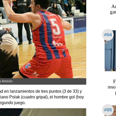
An
ga
#04
F
s Almirón.
reso
dad en lanzamientos de tres puntos (3 de 33) y
iano Polak (cuadro gripal), el hombre gol (hoy
segundo juego.
#05