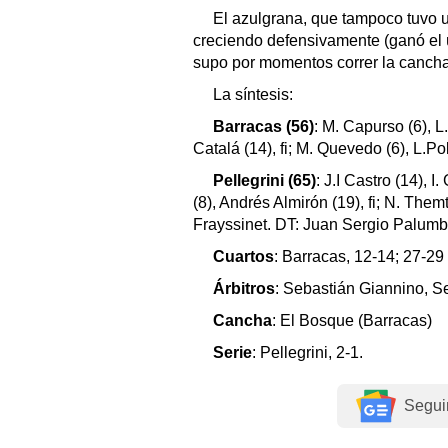
El azulgrana, que tampoco tuvo u
creciendo defensivamente (ganó el ú
supo por momentos correr la cancha 
La síntesis:
Barracas (56)
: M. Capurso (6), L.
Catalá (14), fi; M. Quevedo (6), L.Pol
Pellegrini (65)
: J.I Castro (14), 
(8), Andrés Almirón (19), fi; N. Them
Frayssinet. DT: Juan Sergio Palumb
Cuartos
: Barracas, 12-14; 27-29
Árbitros
: Sebastián Giannino, Se
Cancha
: El Bosque (Barracas)
Serie
: Pellegrini, 2-1.
Segui