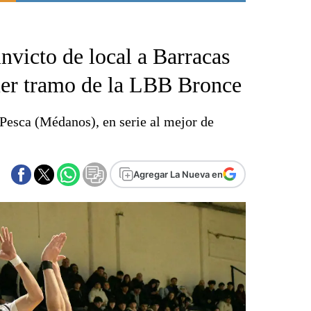
Punta Alta
La región
 invicto de local a Barracas
El país
El mundo
imer tramo de la LBB Bronce
Seguridad
Opinión
 Pesca (Médanos), en serie al mejor de
Escenario Olímpico
Liga del Sur
Básquetbol
Agregar La Nueva en
Fútbol
Federal A
Aplausos
Cines
Economía y finanzas
Con el campo
Espacio empresas