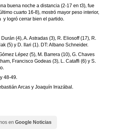
na buena noche a distancia (2-17 en t3), fue
ltimo cuarto 16-8), mostró mayor peso interior,
y logró cerrar bien el partido.
 Durán (4), A. Astradas (3), R. Eliosoff (17), R.
ak (5) y D. Ilari (1). DT: Albano Schneider.
I. Gómez Lépez (5), M. Barrera (10), G. Chaves
tham, Francisco Godeas (3), L. Cataffi (6) y S.
o.
 y 48-49.
bastián Arcas y Joaquín Irrazábal⁩.
nos en
Google Noticias