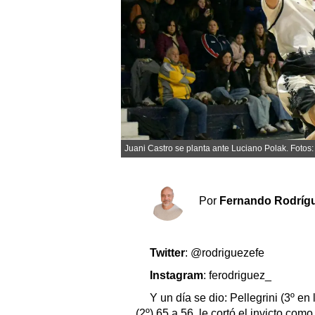
Sociedad y tiempo libre
El tiempo
Fúnebres
Clasificados
Juani Castro se planta ante Luciano Polak. Fotos
Horóscopo
Suplementos
Por
Fernando Rodríg
Servicios
Twitter
: @rodriguezefe
Instagram
: ferodriguez_
Y un día se dio: Pellegrini (3º en
(2º) 65 a 56, le cortó el invicto como