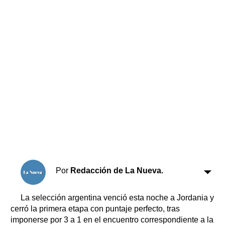
Horóscopo
Suplementos
Farmacias
Servicios
Transportes
Loterías
Datos Útiles
Fúnebres
Edictos
Teléfonos de urgencia
Por
Redacción de La Nueva.
La selección argentina venció esta noche a Jordania y
cerró la primera etapa con puntaje perfecto, tras
imponerse por 3 a 1 en el encuentro correspondiente a la