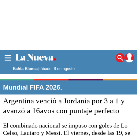
La ciudad
Noticias
Bahía Blanca
|
sábado, 8 de agosto
Punta Alta
La región
Mundial FIFA 2026.
El país
Argentina venció a Jordania por 3 a 1 y
El mundo
Seguridad
avanzó a 16avos con puntaje perfecto
Opinión
Escenario Olímpico
El combinado nacional se impuso con goles de Lo
Deportes
Celso, Lautaro y Messi. El viernes, desde las 19, se
Liga del Sur