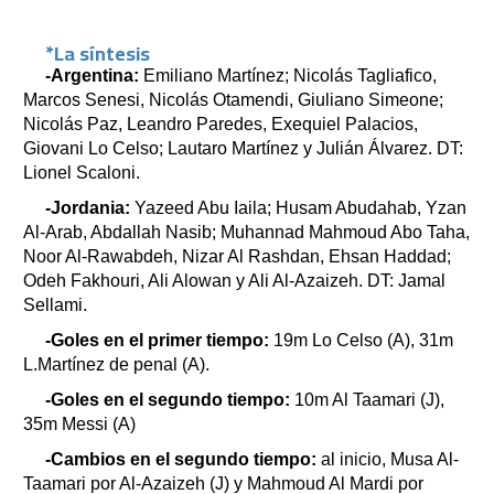
*La síntesis
-Argentina:
Emiliano Martínez; Nicolás Tagliafico,
Marcos Senesi, Nicolás Otamendi, Giuliano Simeone;
Nicolás Paz, Leandro Paredes, Exequiel Palacios,
Giovani Lo Celso; Lautaro Martínez y Julián Álvarez. DT:
Lionel Scaloni.
-Jordania:
Yazeed Abu Iaila; Husam Abudahab, Yzan
Al-Arab, Abdallah Nasib; Muhannad Mahmoud Abo Taha,
Noor Al-Rawabdeh, Nizar Al Rashdan, Ehsan Haddad;
Odeh Fakhouri, Ali Alowan y Ali Al-Azaizeh. DT: Jamal
Sellami.
-Goles en el primer tiempo:
19m Lo Celso (A), 31m
L.Martínez de penal (A).
-Goles en el segundo tiempo:
10m Al Taamari (J),
35m Messi (A)
-Cambios en el segundo tiempo:
al inicio, Musa Al-
Taamari por Al-Azaizeh (J) y Mahmoud Al Mardi por