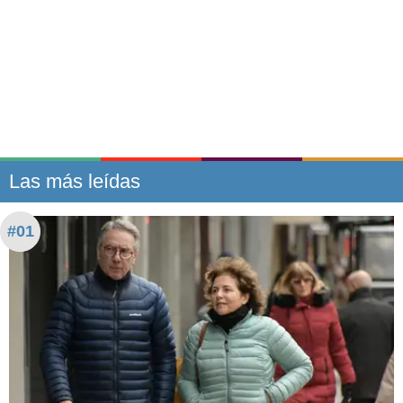
Las más leídas
#01