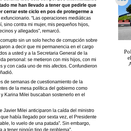
ado me han llevado a tener que pedirle que
 cerrar este ciclo en pos de protegerme a
 exfuncionario. “Las operaciones mediáticas
í, sino contra mi mujer, mis pequeños hijos,
vecinos y allegados”, remarcó.
 corrupto sin un solo hecho de corrupción sobre
garon a decir que mi permanencia en el cargo
Po
dos a usted y a la Secretaria General de la
e
da personal: se metieron con mis hijos, con mi
A
os y con cada uno de mis afectos. Confundieron
añadió.
és de semanas de cuestionamiento de la
antes de la mesa política del gobierno como
r y Karina Milei buscaban sostenerlo en el
 Javier Milei anticiparon la caída del ministro
que había llegado por sexta vez, el Presidente
lpable, lo vuelo de una patada”. Sin embargo,
a a tener ningún tipo de problema”.