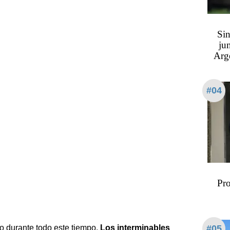
Sin
ju
Arge
#04
Pro
#05
do durante todo este tiempo.
Los interminables