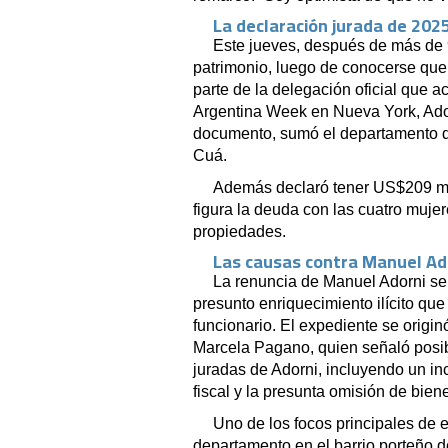
La declaración jurada de 202
Este jueves, después de más de 
patrimonio, luego de conocerse que 
parte de la delegación oficial que a
Argentina Week en Nueva York, Ador
documento, sumó el departamento de 
Cuá.
Además declaró tener US$209 mil
figura la deuda con las cuatro muje
propiedades.
Las causas contra Manuel Ador
La renuncia de Manuel Adorni se
presunto enriquecimiento ilícito que
funcionario. El expediente se origin
Marcela Pagano, quien señaló posib
juradas de Adorni, incluyendo un i
fiscal y la presunta omisión de bien
Uno de los focos principales de 
departamento en el barrio porteño d