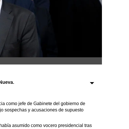
Sociedad
Tecnología
Turismo
Salud
Es viral
Nueva.
Farmacias
Transportes
Loterías
cia como jefe de Gabinete del gobierno de
Datos Útiles
bajo sospechas y acusaciones de supuesto
Fúnebres
Edictos
 había asumido como vocero presidencial tras