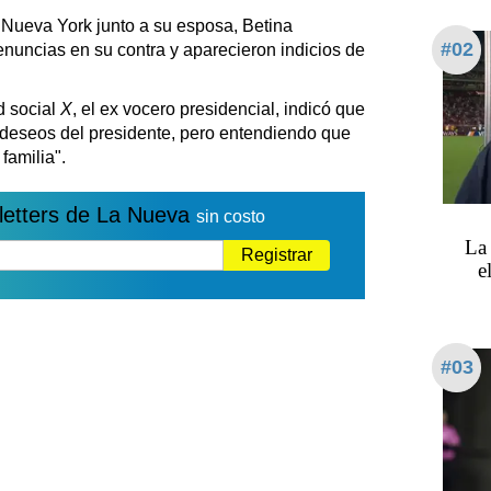
 Nueva York junto a su esposa, Betina
#02
nuncias en su contra y aparecieron indicios de
d social
X
, el ex vocero presidencial, indicó que
 deseos del presidente, pero entendiendo que
familia".
letters de La Nueva
sin costo
La 
Registrar
e
#03