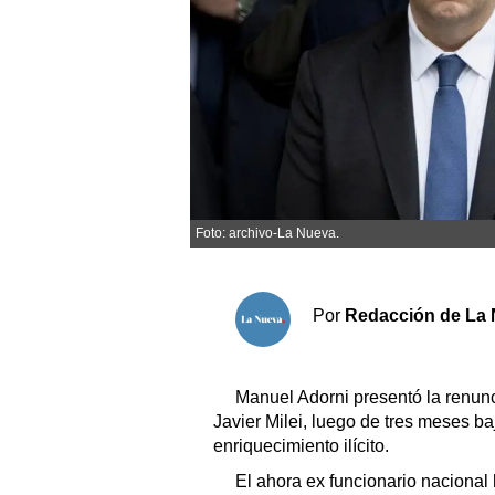
Sociedad y tiempo libre
El tiempo
Fúnebres
Clasificados
Foto: archivo-La Nueva.
Horóscopo
Suplementos
Por
Redacción de La 
Servicios
Manuel Adorni presentó la renun
Javier Milei, luego de tres meses 
enriquecimiento ilícito.
El ahora ex funcionario nacional