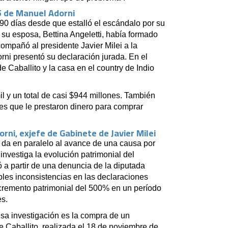
5 de Manuel Adorni
90 días desde que estalló el escándalo por su
su esposa, Bettina Angeletti, había formado
compañó al presidente Javier Milei a la
ni presentó su declaración jurada. En el
Caballito y la casa en el country de Indio
 y un total de casi $944 millones. También
res que le prestaron dinero para comprar
ni, exjefe de Gabinete de Javier Milei
 da en paralelo al avance de una causa por
 investiga la evolución patrimonial del
ó a partir de una denuncia de la diputada
les inconsistencias en las declaraciones
ncremento patrimonial del 500% en un período
es.
esa investigación es la compra de un
e Caballito, realizada el 18 de noviembre de