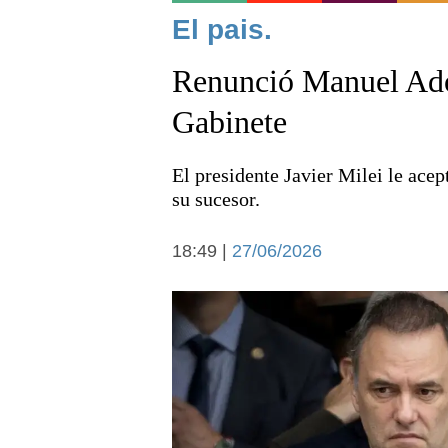
Noticias
El pais.
Renunció Manuel Ador
Gabinete
El presidente Javier Milei le acep
Deportes
su sucesor.
18:49 |
27/06/2026
Arte y cultura
Economía y campo