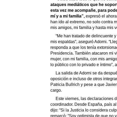
ataques mediáticos que he soport
esta vez me acompañe, para poder
mí y a mi familia”,
expresó el ahora
han ido al extremo, no solo contra m
mis amigos, mi familia y hasta mis 
“Me han tratado de delincuente y
mis espaldas”, aseguró Adorni. “Lle
responda a que los tenía extorsiona
Presidencia. También atacaron mi vi
mujer, con mi familia, con mis amig
lo público con lo privado e íntimo”, 
La salida de Adorni se da despu
oposición e incluso de otros integr
Patricia Bullrich y pese a que Javie
cargo.
Este viernes, las declaraciones de
coordinador. Desde España, país al 
dijo: “Si la Justicia lo considera cu
remarcó: “Soy optimista de que no v