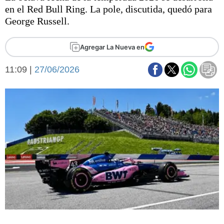
Básquetbol
en el Red Bull Ring. La pole, discutida, quedó para
Fútbol
George Russell.
Federal A
Aplausos
Agregar La Nueva en
Arte y cultura
Cines
11:09 |
27/06/2026
Economía y finanzas
Economía y campo
Con el campo
Espacio empresas
Sociedad
Sociedad y tiempo
libre
Tecnología
Turismo
Salud
Es viral
El tiempo
Fúnebres
Clasificados