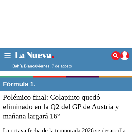
La ciudad
Noticias
Bahía Blanca
|
viernes, 7 de agosto
Punta Alta
La región
Fórmula 1.
El país
Polémico final: Colapinto quedó
El mundo
Seguridad
eliminado en la Q2 del GP de Austria y
Opinión
mañana largará 16º
Escenario Olímpico
Deportes
Liga del Sur
La octava fecha de la temporada 2026 se desarrolla