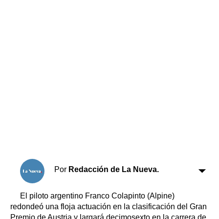
Horóscopo
Suplementos
Farmacias
Servicios
Transportes
Loterías
Datos Útiles
Fúnebres
Edictos
Teléfonos de urgencia
Por
Redacción de La Nueva.
El piloto argentino Franco Colapinto (Alpine)
redondeó una floja actuación en la clasificación del Gran
Premio de Austria y largará decimosexto en la carrera de