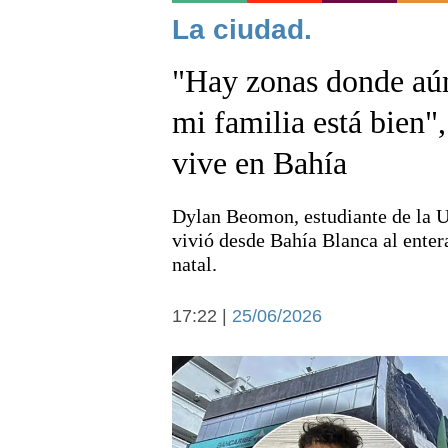
Noticias
La ciudad.
"Hay zonas donde aún
mi familia está bien"
vive en Bahía
Deportes
Dylan Beomon, estudiante de la U
vivió desde Bahía Blanca al entera
natal.
17:22 |
25/06/2026
Arte y cultura
Economía y campo