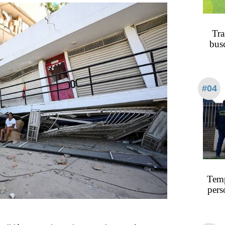
Tra
busc
#04
​​​​​
pers