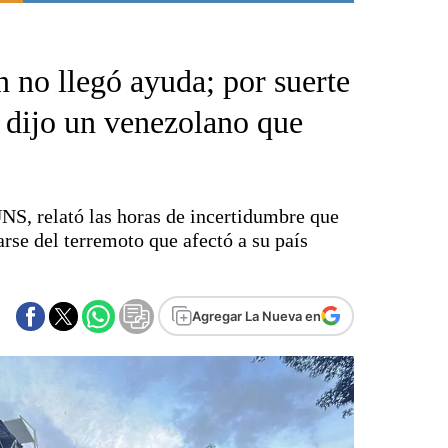
Punta Alta
La región
 no llegó ayuda; por suerte
El país
El mundo
, dijo un venezolano que
Seguridad
Opinión
Escenario Olímpico
NS, relató las horas de incertidumbre que
Liga del Sur
rse del terremoto que afectó a su país
Básquetbol
Fútbol
Federal A
Agregar La Nueva en
Aplausos
Cines
Economía y finanzas
Con el campo
Espacio empresas