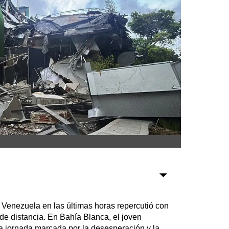
Sociedad
Tecnología
Turismo
Salud
Es viral
Farmacias
Transportes
Loterías
Datos Útiles
a Venezuela en las últimas horas repercutió con
Fúnebres
 de distancia. En Bahía Blanca, el joven
Edictos
 jornada marcada por la desesperación y la