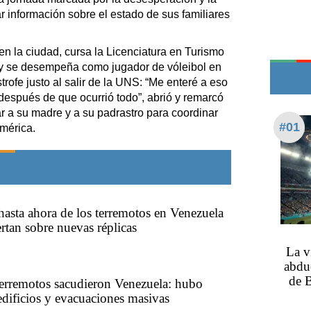
Teléfonos de urgencia
r información sobre el estado de sus familiares
en la ciudad, cursa la Licenciatura en Turismo
 y se desempeña como jugador de vóleibol en
strofe justo al salir de la UNS: “Me enteré a eso
 después de que ocurrió todo”, abrió y remarcó
ar a su madre y a su padrastro para coordinar
#01
mérica.
hasta ahora de los terremotos en Venezuela
ertan sobre nuevas réplicas
La v
abduc
de B
terremotos sacudieron Venezuela: hubo
edificios y evacuaciones masivas