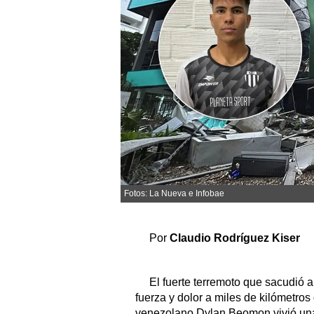
Sociedad y tiempo libre
El tiempo
Fúnebres
Clasificados
Horóscopo
Suplementos
Fotos: La Nueva e Infobae
Servicios
Por
Claudio Rodríguez Kiser
El fuerte terremoto que sacudió 
fuerza y dolor a miles de kilómetros
venezolano Dylan Beomon vivió una