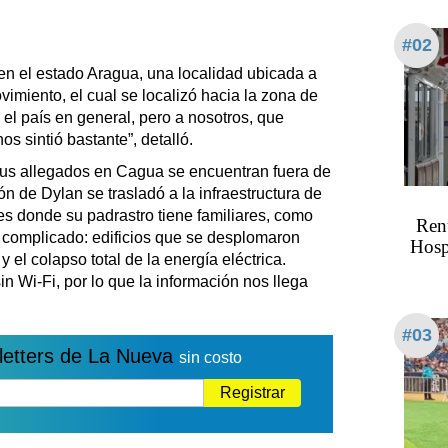
#02
en el estado Aragua, una localidad ubicada a
imiento, el cual se localizó hacia la zona de
el país en general, pero a nosotros, que
s sintió bastante”, detalló.
 sus allegados en Cagua se encuentran fuera de
n de Dylan se trasladó a la infraestructura de
es donde su padrastro tiene familiares, como
Renu
 complicado: edificios que se desplomaron
Hospi
 el colapso total de la energía eléctrica.
in Wi-Fi, por lo que la información nos llega
#03
letters de La Nueva
sin costo
Registrar