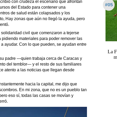
ribió con crudeza el escenario que afrontan
#05
ecursos del Estado para contener una
ntros de salud están colapsados y los
to, Hay zonas que aún no llegó la ayuda, pero
mentó.
solidaridad civil que comenzaron a tejerse
a pidiendo materiales para poder remover las
n a ayudar. Con lo que pueden, se ayudan entre
La F
m
 su padre —quien trabaja cerca de Caracas y
o del temblor— y el resto de sus familiares
e atento a las noticias que llegan desde
nstantemente hacia la capital, me dijo que
scombros. En mi zona, que no es un pueblo tan
pero eso sí, todas las casas se movían y
erró.