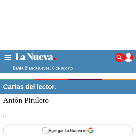
La ciudad
Noticias
Bahía Blanca
|
jueves, 6 de agosto
Punta Alta
La región
Cartas del lector.
El país
Antón Pirulero
El mundo
Seguridad
.
Opinión
Escenario Olímpico
Deportes
Agregar La Nueva en
Liga del Sur