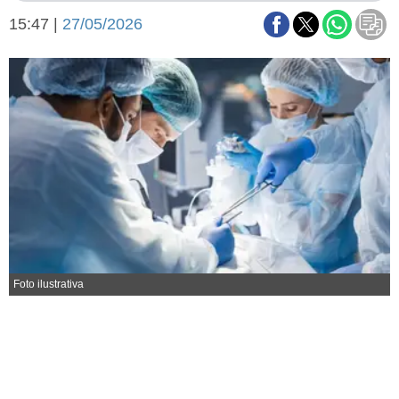
Básquetbol
15:47 |
27/05/2026
Fútbol
Federal A
Aplausos
Arte y cultura
Cines
Economía y finanzas
Economía y campo
Con el campo
Espacio empresas
Sociedad
Sociedad y tiempo
libre
Tecnología
Turismo
Salud
Foto ilustrativa
Es viral
El tiempo
Fúnebres
Clasificados