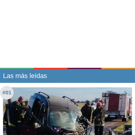
Las más leídas
#01