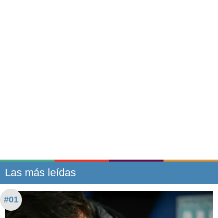
Las más leídas
#01