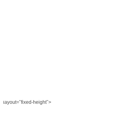
Horóscopo
Suplementos
Farmacias
Servicios
Transportes
Loterías
Datos Útiles
Fúnebres
Edictos
Teléfonos de urgencia
layout="fixed-height">