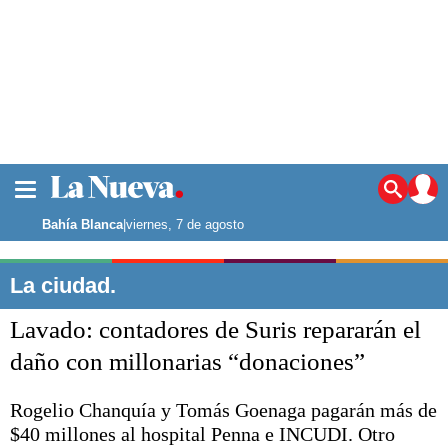
La ciudad
Noticias
Bahía Blanca
|
viernes, 7 de agosto
Punta Alta
La región
La ciudad.
El país
Lavado: contadores de Suris repararán el
El mundo
Seguridad
daño con millonarias “donaciones”
Opinión
Escenario Olímpico
Rogelio Chanquía y Tomás Goenaga pagarán más de
Deportes
$40 millones al hospital Penna e INCUDI. Otro
Liga del Sur