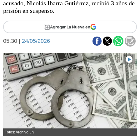
acusado, Nicolás Ibarra Gutiérrez, recibió 3 años de
Básquetbol
prisión en suspenso.
Fútbol
Federal A
Agregar La Nueva en
Aplausos
Arte y cultura
Cines
05:30 |
24/05/2026
Economía y finanzas
Economía y campo
Con el campo
Espacio empresas
Sociedad
Sociedad y tiempo
libre
Tecnología
Turismo
Salud
Es viral
El tiempo
Fúnebres
Fotos: Archivo LN.
Clasificados