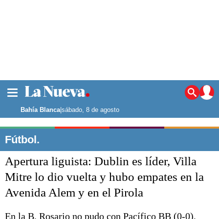
La ciudad
Noticias
Bahía Blanca
|
sábado, 8 de agosto
Punta Alta
La región
Fútbol.
El país
Apertura liguista: Dublin es líder, Villa
El mundo
Seguridad
Mitre lo dio vuelta y hubo empates en la
Opinión
Avenida Alem y en el Pirola
Escenario Olímpico
Deportes
Liga del Sur
En la B, Rosario no pudo con Pacífico BB (0-0),