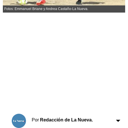
Horóscopo
Fotos: Emmanuel Briane y Andrea Castaño-La Nueva.
Suplementos
Farmacias
Servicios
Transportes
Loterías
Datos Útiles
Fúnebres
Edictos
Teléfonos de urgencia
Por
Redacción de La Nueva.