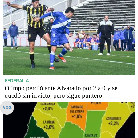
FEDERAL A.
Olimpo perdió ante Alvarado por 2 a 0 y se
quedó sin invicto, pero sigue puntero
#03