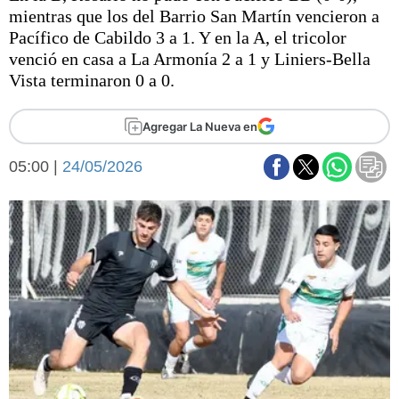
Básquetbol
mientras que los del Barrio San Martín vencieron a
Fútbol
Pacífico de Cabildo 3 a 1. Y en la A, el tricolor
venció en casa a La Armonía 2 a 1 y Liniers-Bella
Federal A
Vista terminaron 0 a 0.
Aplausos
Arte y cultura
Cines
Agregar La Nueva en
Economía y finanzas
Economía y campo
Con el campo
05:00 |
24/05/2026
Espacio empresas
Sociedad
Sociedad y tiempo
libre
Tecnología
Turismo
Salud
Es viral
El tiempo
Fúnebres
Clasificados