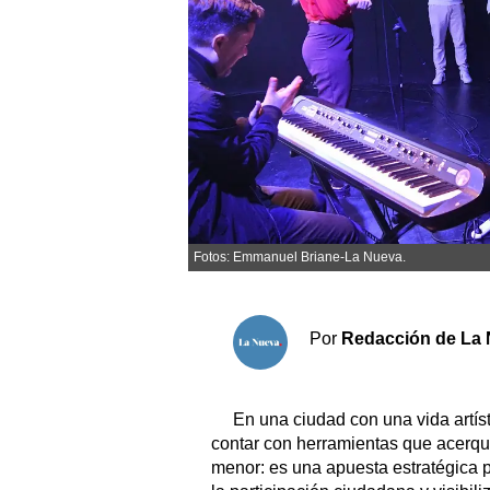
Sociedad y tiempo libre
El tiempo
Fúnebres
Clasificados
Fotos: Emmanuel Briane-La Nueva.
Horóscopo
Suplementos
Servicios
Por
Redacción de La 
En una ciudad con una vida artís
contar con herramientas que acerque
menor: es una apuesta estratégica pa