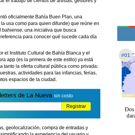
ar el trabajo de cientos de artistas, gestores y
Teléfonos de urgencia
entó oficialmente Bahía Buen Plan, una
en la usa como para quien difunde) que reúne en
l bahiense, una iniciativa que busca
 referencia para conocer qué sucede cada día
el Instituto Cultural de Bahía Blanca y el
#01
a app (es la primera de este estilo) ya está
a tanto la oferta cultural pública como privada:
muestras, actividades para las infancias, ferias,
intos espacios de la ciudad.
letters de La Nueva
sin costo
Registrar
Dos 
dar
, geolocalización, compra de entradas y
simplificando la experiencia del usuario y