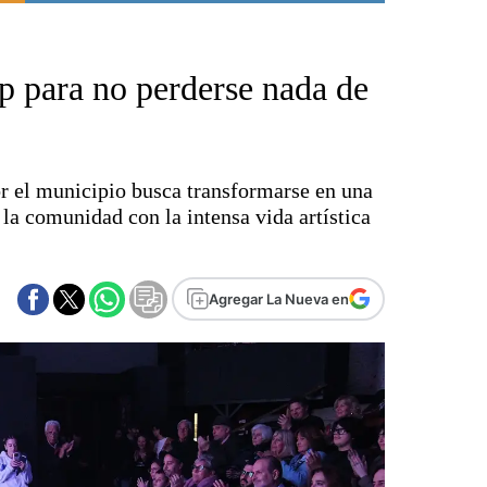
Punta Alta
La región
p para no perderse nada de
El país
El mundo
Seguridad
Opinión
r el municipio busca transformarse en una
Escenario Olímpico
 la comunidad con la intensa vida artística
Liga del Sur
Básquetbol
Fútbol
Agregar La Nueva en
Federal A
Aplausos
Cines
Economía y finanzas
Con el campo
Espacio empresas