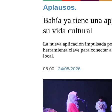
Noticias
Aplausos.
Bahía ya tiene una ap
su vida cultural
La nueva aplicación impulsada po
Deportes
herramienta clave para conectar a
local.
05:00 |
24/05/2026
Arte y cultura
Economía y campo