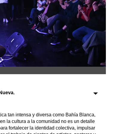
Sociedad
Tecnología
Turismo
Salud
Es viral
Farmacias
Nueva.
Transportes
Loterías
Datos Útiles
tica tan intensa y diversa como Bahía Blanca,
Fúnebres
n la cultura a la comunidad no es un detalle
ra fortalecer la identidad colectiva, impulsar
Edictos