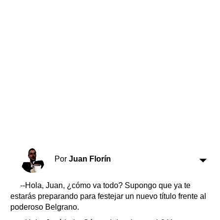
Horóscopo
Suplementos
Farmacias
Servicios
Transportes
Loterías
Datos Útiles
Fúnebres
Edictos
Teléfonos de urgencia
Por
Juan Florín
--Hola, Juan, ¿cómo va todo? Supongo que ya te
estarás preparando para festejar un nuevo título frente al
poderoso Belgrano.