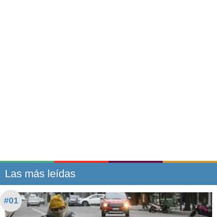
Las más leídas
#01