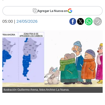
Básquetbol
Fútbol
Agregar La Nueva en
Federal A
05:00 |
24/05/2026
Aplausos
Arte y cultura
Cines
Economía y finanzas
Economía y campo
Con el campo
Espacio empresas
Sociedad
Sociedad y tiempo
libre
Tecnología
Turismo
Salud
Es viral
El tiempo
Ilustración Guillermo Arena, fotos Archivo La Nueva.
Fúnebres
Clasificados