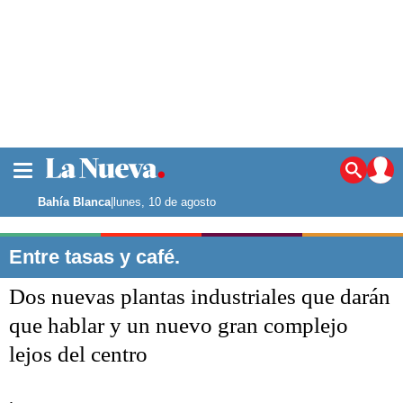
La ciudad
Noticias
Bahía Blanca
|
lunes, 10 de agosto
Punta Alta
La región
Entre tasas y café.
El país
Dos nuevas plantas industriales que darán
El mundo
Seguridad
que hablar y un nuevo gran complejo
Opinión
lejos del centro
Escenario Olímpico
Deportes
Liga del Sur
.