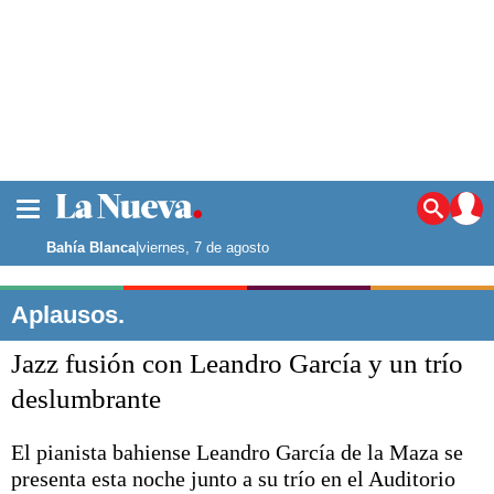
La ciudad
Noticias
Bahía Blanca
|
viernes, 7 de agosto
Punta Alta
La región
Aplausos.
El país
Jazz fusión con Leandro García y un trío
El mundo
Seguridad
deslumbrante
Opinión
Escenario Olímpico
El pianista bahiense Leandro García de la Maza se
Deportes
presenta esta noche junto a su trío en el Auditorio
Liga del Sur