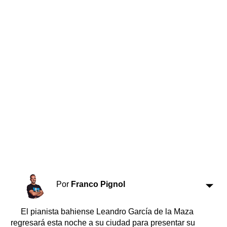
Horóscopo
Suplementos
Farmacias
Servicios
Transportes
Loterías
Datos Útiles
Fúnebres
Edictos
Teléfonos de urgencia
Por
Franco Pignol
El pianista bahiense Leandro García de la Maza
regresará esta noche a su ciudad para presentar su