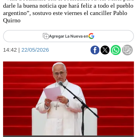
Básquetbol
darle la buena noticia que hará feliz a todo el pueblo
Fútbol
argentino”, sostuvo este viernes el canciller Pablo
Quirno
Federal A
Aplausos
Arte y cultura
Agregar La Nueva en
Cines
Economía y finanzas
Economía y campo
14:42 |
22/05/2026
Con el campo
Espacio empresas
Sociedad
Sociedad y tiempo
libre
Tecnología
Turismo
Salud
Es viral
El tiempo
Fúnebres
Clasificados