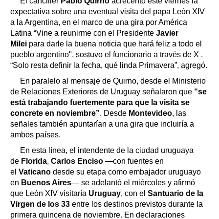
El canciller
Pablo Quirno
acrecentó este viernes la
expectativa sobre una eventual visita del papa León XIV
a la Argentina, en el marco de una gira por América
Latina “Vine a reunirme con el Presidente
Javier
Milei
para darle la buena noticia que hará feliz a todo el
pueblo argentino", sostuvo el funcionario a través de X .
“Solo resta definir la fecha, qué linda Primavera”, agregó.
En paralelo al mensaje de Quirno, desde el Ministerio
de Relaciones Exteriores de Uruguay señalaron
que
“se
está trabajando fuertemente para que la visita se
concrete en noviembre”
. Desde
Montevideo
, las
señales también apuntarían a una gira que incluiría a
ambos países.
En esta línea, el intendente de la ciudad uruguaya
de
Florida
,
Carlos Enciso
—con fuentes en
el
Vaticano
desde su etapa como embajador uruguayo
en
Buenos Aires
— se adelantó el miércoles y afirmó
que León XIV visitaría
Uruguay
, con el
Santuario de la
Virgen de los 33
entre los destinos previstos durante la
primera quincena de noviembre. En declaraciones