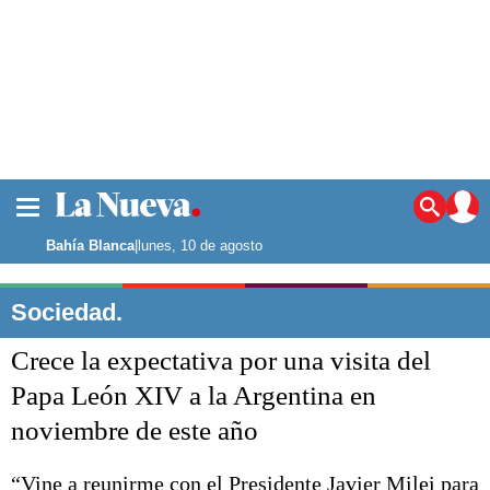
La ciudad
Noticias
Bahía Blanca
|
lunes, 10 de agosto
Punta Alta
La región
Sociedad.
El país
Crece la expectativa por una visita del
El mundo
Seguridad
Papa León XIV a la Argentina en
Opinión
noviembre de este año
Escenario Olímpico
Deportes
Liga del Sur
“Vine a reunirme con el Presidente Javier Milei para