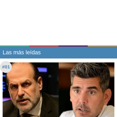
Las más leídas
#01