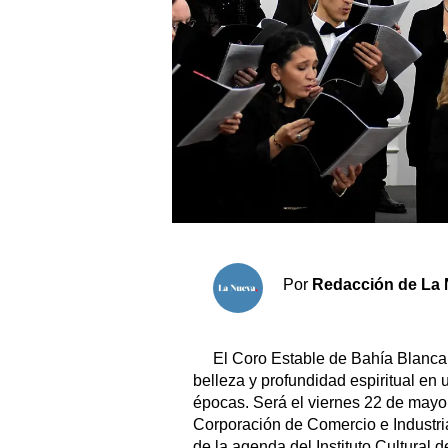
Sociedad y tiempo libre
El tiempo
Fúnebres
Clasificados
Horóscopo
Suplementos
Por
Redacción de La 
Servicios
El Coro Estable de Bahía Blanca 
belleza y profundidad espiritual en u
épocas. Será el viernes 22 de mayo 
Corporación de Comercio e Industria 
de la agenda del Instituto Cultural 