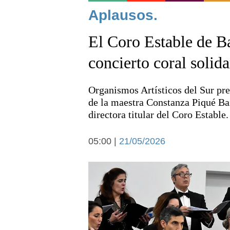
Noticias
Aplausos.
El Coro Estable de B
concierto coral solida
Organismos Artísticos del Sur pre
Deportes
de la maestra Constanza Piqué B
directora titular del Coro Estable
05:00 |
21/05/2026
Arte y cultura
Economía y campo