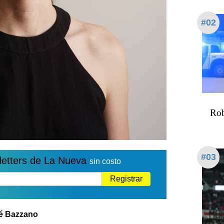
#02
Rob
#03
letters de La Nueva
sin costo
Registrar
ué Bazzano