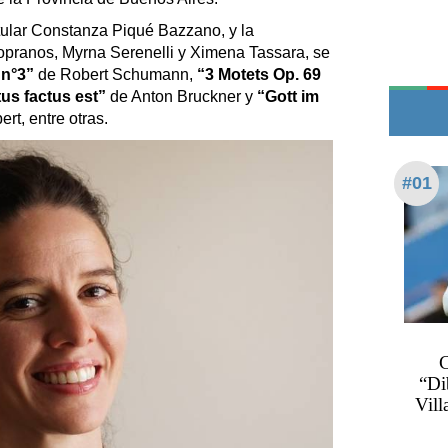
Teléfonos de urgencia
itular Constanza Piqué Bazzano, y la
sopranos, Myrna Serenelli y Ximena Tassara, se
 n°3”
de Robert Schumann,
“3 Motets Op. 69
tus factus est”
de Anton Bruckner y
“Gott im
t, entre otras.
#01
C
“Di
Vill