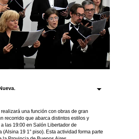
Sociedad
Tecnología
Turismo
Salud
Es viral
Nueva.
Farmacias
Transportes
Loterías
realizará una función con obras de gran
Datos Útiles
n recorrido que abarca distintos estilos y
a las 19:00 en Salón Libertador de
Fúnebres
(Alsina 19 1° piso). Esta actividad forma parte
Edictos
de la Provincia de Buenos Aires.