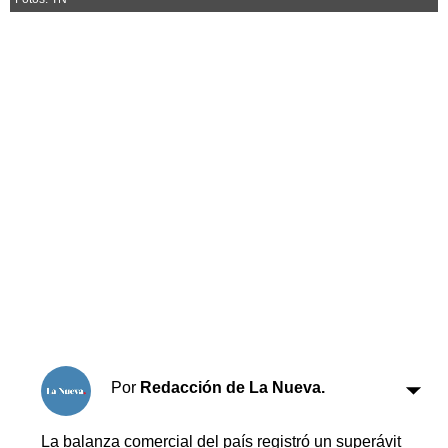
Horóscopo
Suplementos
Farmacias
Servicios
Transportes
Loterías
Datos Útiles
Fúnebres
Edictos
Teléfonos de urgencia
Por
Redacción de La Nueva.
La balanza comercial del país registró un superávit