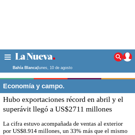
La ciudad
Noticias
Bahía Blanca
|
lunes, 10 de agosto
Punta Alta
La región
Economía y campo.
El país
Hubo exportaciones récord en abril y el
El mundo
Seguridad
superávit llegó a US$2711 millones
Opinión
Escenario Olímpico
La cifra estuvo acompañada de ventas al exterior
Deportes
por US$8.914 millones, un 33% más que el mismo
Liga del Sur