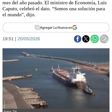
mes del año pasado. El ministro de Economía, Luis
Básquetbol
Caputo, celebró el dato. “Somos una solución para
Fútbol
el mundo”, dijo.
Federal A
Aplausos
Arte y cultura
Agregar La Nueva en
Cines
Economía y finanzas
19:51 |
Economía y campo
20/05/2026
Con el campo
Espacio empresas
Sociedad
Sociedad y tiempo
libre
Tecnología
Turismo
Salud
Es viral
El tiempo
Fúnebres
Clasificados
Fotos: TN