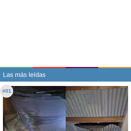
Las más leídas
#01