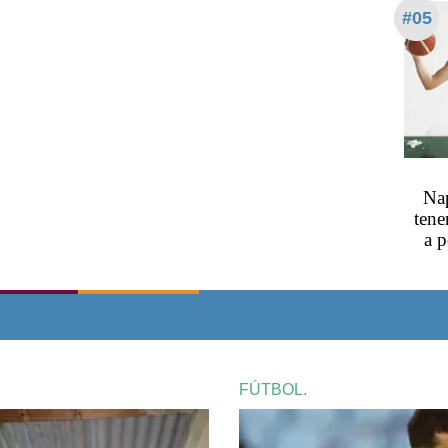
#05
Nap
tene
a p
FÚTBOL.