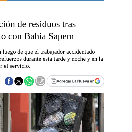
Punta Alta
La región
ción de residuos tras
El país
El mundo
icto con Bahía Sapem
Seguridad
Opinión
 luego de que el trabajador accidentado
Escenario Olímpico
refuerzos durante esta tarde y noche y en la
Liga del Sur
 el servicio.
Básquetbol
Fútbol
Agregar La Nueva en
Federal A
Aplausos
Cines
Economía y finanzas
Con el campo
Espacio empresas