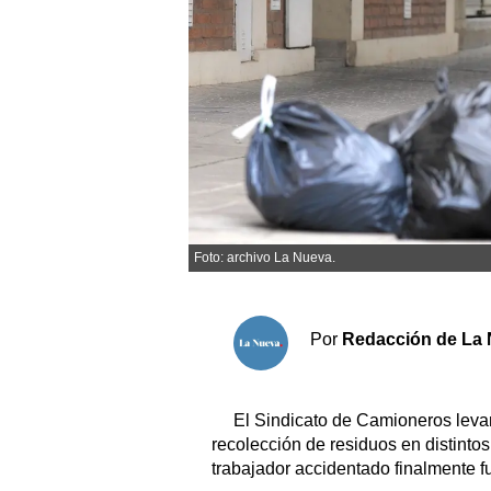
Sociedad y tiempo libre
El tiempo
Fúnebres
Clasificados
Foto: archivo La Nueva.
Horóscopo
Suplementos
Servicios
Por
Redacción de La 
El Sindicato de Camioneros levan
recolección de residuos en distinto
trabajador accidentado finalmente f