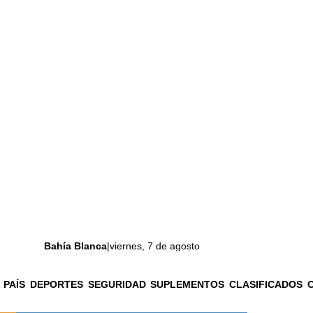
Bahía Blanca
|
viernes, 7 de agosto
 PAÍS
DEPORTES
SEGURIDAD
SUPLEMENTOS
CLASIFICADOS
La ciudad