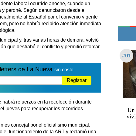
Teléfonos de urgencia
ccidente laboral ocurrido anoche, cuando un
ia y peroné. Según denunciaron desde el
nicialmente al Español por el convenio vigente
m, pero no habría recibido atención inmediata
ológica.
unicipal y, tras varias horas de demora, volvió
ión que destrabó el conflicto y permitió retomar
#01
letters de La Nueva
sin costo
Registrar
habrá refuerzos en la recolección durante
el jueves para recuperar los recorridos
Un 
vivi
én es concejal por el oficialismo municipal,
o el funcionamiento de la ART y reclamó una