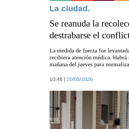
Noticias
La ciudad.
Se reanuda la recolec
destrabarse el confl
La medida de fuerza fue levantada
Deportes
recibiera atención médica. Habrá 
mañana del jueves para normalizar
10:46 |
20/05/2026
Arte y cultura
Economía y campo