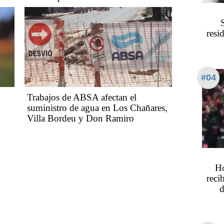
resi
#04
Trabajos de ABSA afectan el
suministro de agua en Los Chañares,
Villa Bordeu y Don Ramiro
Ho
reci
d