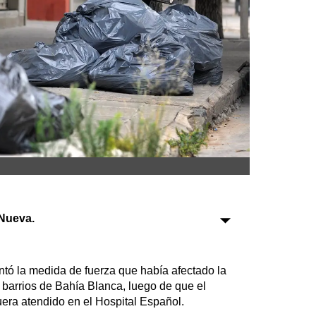
Sociedad
Tecnología
Turismo
Salud
Es viral
Farmacias
Nueva.
Transportes
Loterías
Datos Útiles
tó la medida de fuerza que había afectado la
Fúnebres
s barrios de Bahía Blanca, luego de que el
uera atendido en el Hospital Español.
Edictos