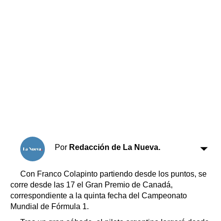
Horóscopo
Suplementos
Farmacias
Servicios
Transportes
Loterías
Datos Útiles
Fúnebres
Edictos
Teléfonos de urgencia
Por
Redacción de La Nueva.
Con Franco Colapinto partiendo desde los puntos, se
corre desde las 17 el Gran Premio de Canadá,
correspondiente a la quinta fecha del Campeonato
Mundial de Fórmula 1.