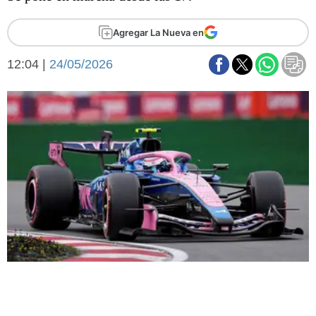
Básquetbol
Fútbol
Agregar La Nueva en
Federal A
12:04 |
24/05/2026
Aplausos
Arte y cultura
Cines
Economía y finanzas
Economía y campo
Con el campo
Espacio empresas
Sociedad
Sociedad y tiempo
libre
Tecnología
Turismo
Salud
Es viral
El tiempo
Fúnebres
Clasificados