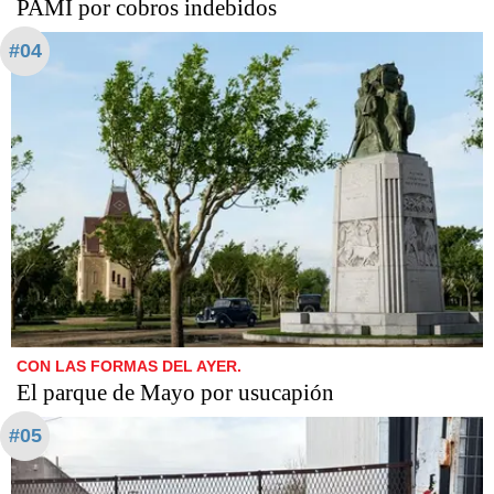
PAMI por cobros indebidos
#04
CON LAS FORMAS DEL AYER.
El parque de Mayo por usucapión
#05