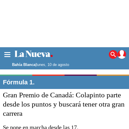
La ciudad
Noticias
Bahía Blanca
|
lunes, 10 de agosto
Punta Alta
La región
Fórmula 1.
El país
Gran Premio de Canadá: Colapinto parte
El mundo
Seguridad
desde los puntos y buscará tener otra gran
Opinión
carrera
Escenario Olímpico
Deportes
Liga del Sur
Se pone en marcha desde las 17.