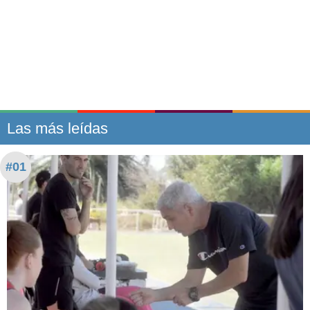
Las más leídas
#01