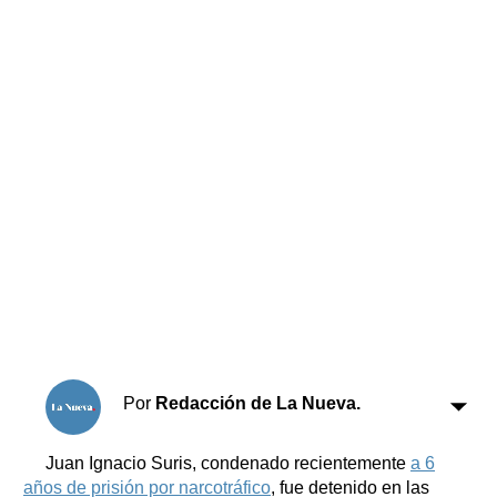
Horóscopo
Suplementos
Farmacias
Servicios
Transportes
Loterías
Datos Útiles
Fúnebres
Edictos
Teléfonos de urgencia
Por
Redacción de La Nueva.
Juan Ignacio Suris, condenado recientemente
a 6
años de prisión por narcotráfico
, fue detenido en las