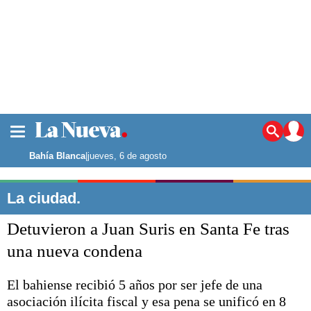
La ciudad
Noticias
Bahía Blanca
|
jueves, 6 de agosto
Punta Alta
La región
La ciudad.
El país
Detuvieron a Juan Suris en Santa Fe tras
El mundo
Seguridad
una nueva condena
Opinión
Escenario Olímpico
El bahiense recibió 5 años por ser jefe de una
Deportes
asociación ilícita fiscal y esa pena se unificó en 8
Liga del Sur