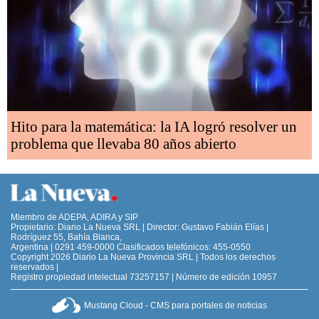
Hito para la matemática: la IA logró resolver un
problema que llevaba 80 años abierto
Miembro de ADEPA, ADIRA y SIP
Propietario: Diario La Nueva SRL | Director: Gustavo Fabián Elías |
Rodríguez 55, Bahía Blanca,
Argentina | 0291 459-0000 Clasificados telefónicos: 455-0550
Copyright 2026 Diario La Nueva Provincia SRL | Todos los derechos
reservados |
Registro propiedad intelectual 73257157 | Número de edición 10957
Mustang Cloud - CMS para portales de noticias