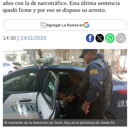
años con la de narcotráfico. Esta última sentencia
Básquetbol
quedó firme y por eso se dispuso su arresto.
Fútbol
Federal A
Agregar La Nueva en
Aplausos
Arte y cultura
Cines
14:30 |
23/11/2023
Economía y finanzas
Economía y campo
Con el campo
Espacio empresas
Sociedad
Sociedad y tiempo
libre
Tecnología
Turismo
Salud
Es viral
El tiempo
Fúnebres
El momento de la detención de Suris, hoy, en la provincia de Santa Fe.
Clasificados