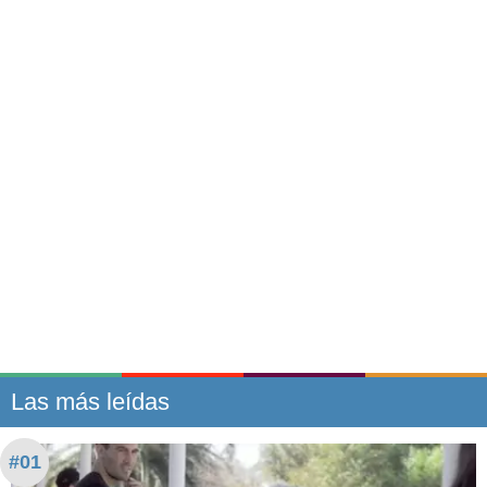
Las más leídas
#01