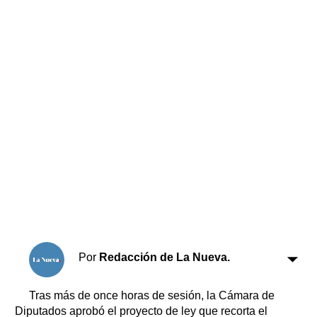
Horóscopo
Suplementos
Farmacias
Servicios
Transportes
Loterías
Datos Útiles
Fúnebres
Edictos
Teléfonos de urgencia
Por
Redacción de La Nueva.
Tras más de once horas de sesión, la Cámara de
Diputados aprobó el proyecto de ley que recorta el