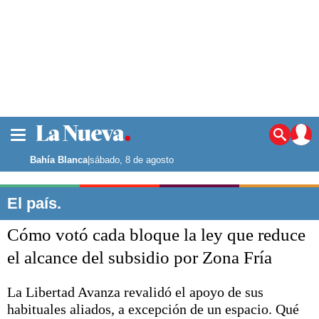
La ciudad
Noticias
Bahía Blanca
|
sábado, 8 de agosto
Punta Alta
La región
El país.
El país
Cómo votó cada bloque la ley que reduce
El mundo
Seguridad
el alcance del subsidio por Zona Fría
Opinión
Escenario Olímpico
La Libertad Avanza revalidó el apoyo de sus
Deportes
habituales aliados, a excepción de un espacio. Qué
Liga del Sur