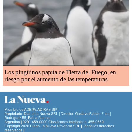
Los pingüinos papúa de Tierra del Fuego, en
riesgo por el aumento de las temperaturas
Miembro de ADEPA, ADIRA y SIP
Propietario: Diario La Nueva SRL | Director: Gustavo Fabián Elías |
Rodríguez 55, Bahía Blanca,
Argentina | 0291 459-0000 Clasificados telefónicos: 455-0550
Copyright 2026 Diario La Nueva Provincia SRL | Todos los derechos
reservados |