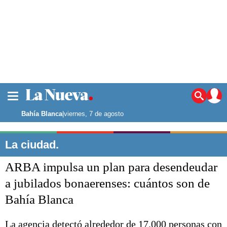
La ciudad
Noticias
Bahía Blanca
|
viernes, 7 de agosto
Punta Alta
La región
La ciudad.
El país
ARBA impulsa un plan para desendeudar
El mundo
Seguridad
a jubilados bonaerenses: cuántos son de
Opinión
Bahía Blanca
Escenario Olímpico
Deportes
Liga del Sur
La agencia detectó alrededor de 17.000 personas con