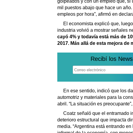
golpeados y con un empleo que, si un
mil puestos abajo que hace un año
empleos por hora”, afirmó en declar
El economista explicó que, luego 
industria volvió a mostrar señales n
cayó 4% y todavía está más de 10
2017. Más allá de esta mejora de
Recibí los News
En ese sentido, indicó que los 
automotriz y materiales para la con
abril. “La situación es preocupante”
Coatz señaló que el entramado in
deterioro estructural que impacta di
media. “Argentina está entrando en 
informal de la economía, con menos