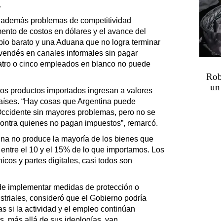
.
a además problemas de competitividad
mento de costos en dólares y el avance del
bio barato y una Aduana que no logra terminar
 vendés en canales informales sin pagar
atro o cinco empleados en blanco no puede
Rob
un
s productos importados ingresan a valores
países. “Hay cosas que Argentina puede
 Occidente sin mayores problemas, pero no se
contra quienes no pagan impuestos”, remarcó.
na no produce la mayoría de los bienes que
entre el 10 y el 15% de lo que importamos. Los
icos y partes digitales, casi todos son
 de implementar medidas de protección o
striales, consideró que el Gobierno podría
s si la actividad y el empleo continúan
s, más allá de sus ideologías, van