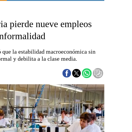
Punta Alta
La región
ria pierde nueve empleos
El país
El mundo
informalidad
Seguridad
Opinión
 que la estabilidad macroeconómica sin
Escenario Olímpico
rmal y debilita a la clase media.
Liga del Sur
Básquetbol
Fútbol
Federal A
Aplausos
Cines
Economía y finanzas
Con el campo
Espacio empresas