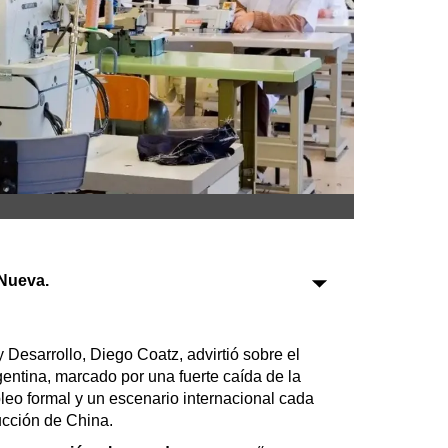
Sociedad
Tecnología
Turismo
Salud
Es viral
Nueva.
Farmacias
Transportes
Loterías
 y Desarrollo, Diego Coatz, advirtió sobre el
Datos Útiles
gentina, marcado por una fuerte caída de la
leo formal y un escenario internacional cada
Fúnebres
ucción de China.
Edictos