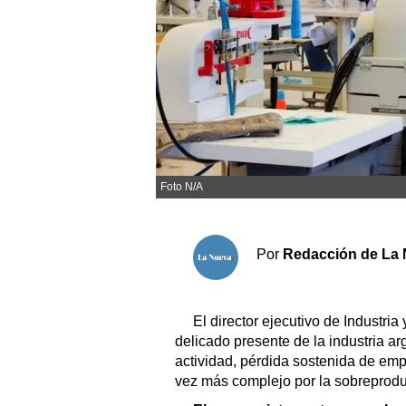
Sociedad y tiempo libre
El tiempo
Fúnebres
Clasificados
Foto N/A
Horóscopo
Suplementos
Por
Redacción de La 
Servicios
El director ejecutivo de Industria
delicado presente de la industria ar
actividad, pérdida sostenida de emp
vez más complejo por la sobreprod