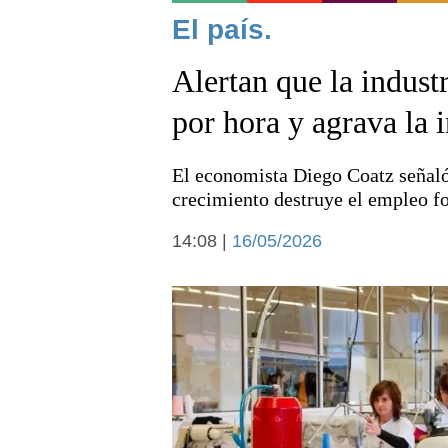
Noticias
El país.
Alertan que la indust
por hora y agrava la 
El economista Diego Coatz señaló
Deportes
crecimiento destruye el empleo fo
14:08 |
16/05/2026
Arte y cultura
Economía y campo