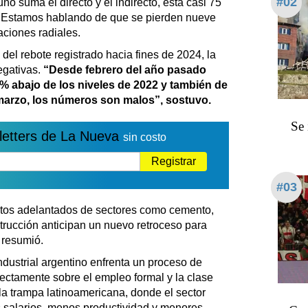
#02
o suma el directo y el indirecto, está casi 75
. Estamos hablando de que se pierden nueve
aciones radiales.
del rebote registrado hacia fines de 2024, la
egativas.
“Desde febrero del año pasado
% abajo de los niveles de 2022 y también de
 marzo, los números son malos”, sostuvo.
Se 
letters de La Nueva
sin costo
Registrar
#03
datos adelantados de sectores como cemento,
strucción anticipan un nuevo retroceso para
, resumió.
dustrial argentino enfrenta un proceso de
rectamente sobre el empleo formal y la clase
la trampa latinoamericana, donde el sector
 salarios, menos productividad y menores