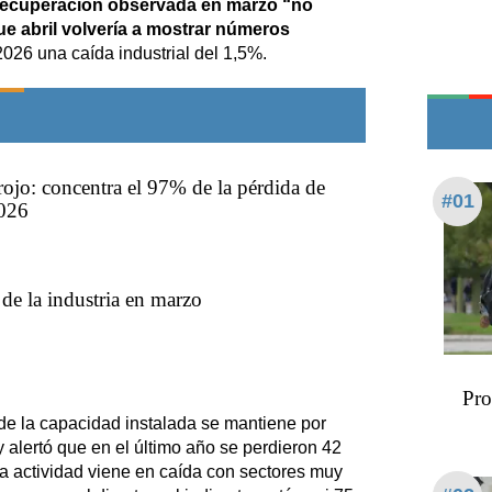
 recuperación observada en marzo “no
Teléfonos de urgencia
ue abril volvería a mostrar números
2026 una caída industrial del 1,5%.
 rojo: concentra el 97% de la pérdida de
#01
026
de la industria en marzo
Pro
 de la capacidad instalada se mantiene por
 alertó que en el último año se perdieron 42
“La actividad viene en caída con sectores muy