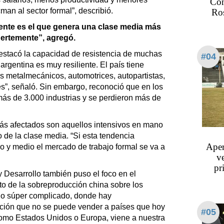
Con
an al sector formal”, describió.
Ros
mente es el que genera una clase media más
uertemente”, agregó.
destacó la capacidad de resistencia de muchas
#04
argentina es muy resiliente. El país tiene
s metalmecánicos, automotrices, autopartistas,
les”, señaló. Sin embargo, reconoció que en los
más de 3.000 industrias y se perdieron más de
más afectados son aquellos intensivos en mano
 de la clase media. “Si esta tendencia
Aper
o y medio el mercado de trabajo formal se va a
v
pr
 y Desarrollo también puso el foco en el
cto de la sobreproducción china sobre los
o súper complicado, donde hay
ción que no se puede vender a países que hoy
#05
omo Estados Unidos o Europa, viene a nuestra