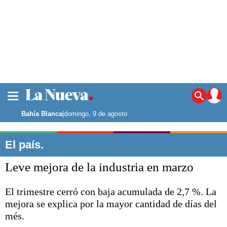
La ciudad
Noticias
Bahía Blanca
|
domingo, 9 de agosto
Punta Alta
La región
El país.
El país
Leve mejora de la industria en marzo
El mundo
Seguridad
El trimestre cerró con baja acumulada de 2,7 %. La
Opinión
mejora se explica por la mayor cantidad de días del
Escenario Olímpico
Deportes
més.
Liga del Sur