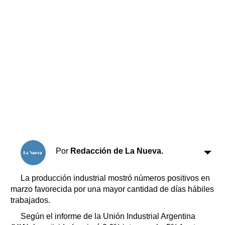
Horóscopo
Suplementos
Farmacias
Servicios
Transportes
Loterías
Datos Útiles
Fúnebres
Edictos
Teléfonos de urgencia
Por
Redacción de La Nueva.
La producción industrial mostró números positivos en
marzo favorecida por una mayor cantidad de días hábiles
trabajados.
Según el informe de la Unión Industrial Argentina