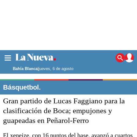
La ciudad
Noticias
Bahía Blanca
|
jueves, 6 de agosto
Punta Alta
La región
Básquetbol.
El país
Gran partido de Lucas Faggiano para la
El mundo
Seguridad
clasificación de Boca; empujones y
Opinión
guapeadas en Peñarol-Ferro
Escenario Olímpico
Deportes
Liga del Sur
El xeneize, con 16 puntos del base, avanzó a cuartos