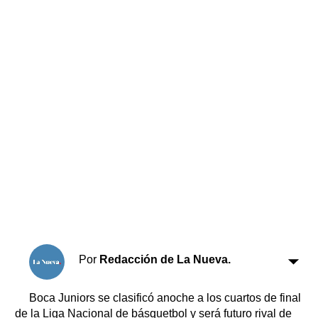
Horóscopo
Suplementos
Farmacias
Servicios
Transportes
Loterías
Datos Útiles
Fúnebres
Edictos
Teléfonos de urgencia
Por
Redacción de La Nueva.
Boca Juniors se clasificó anoche a los cuartos de final
de la Liga Nacional de básquetbol y será futuro rival de