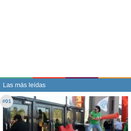
Las más leídas
#01