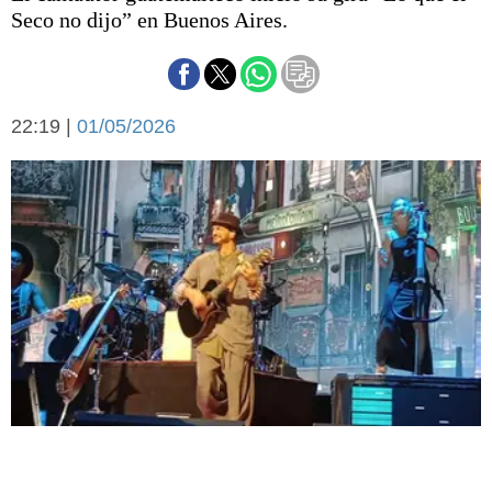
Básquetbol
Seco no dijo” en Buenos Aires.
Fútbol
Federal A
Aplausos
Arte y cultura
22:19 |
01/05/2026
Cines
Economía y finanzas
Economía y campo
Con el campo
Espacio empresas
Sociedad
Sociedad y tiempo
libre
Tecnología
Turismo
Salud
Es viral
El tiempo
Fúnebres
Clasificados