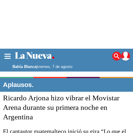
La ciudad
Noticias
Bahía Blanca
|
viernes, 7 de agosto
Punta Alta
La región
Aplausos.
El país
Ricardo Arjona hizo vibrar el Movistar
El mundo
Seguridad
Arena durante su primera noche en
Opinión
Argentina
Escenario Olímpico
Deportes
Liga del Sur
El cantautor guatemalteco inició su gira “Lo que el