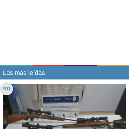
Las más leídas
#01