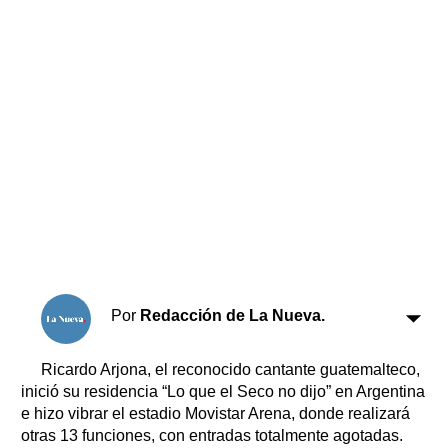
Horóscopo
Suplementos
Farmacias
Servicios
Transportes
Loterías
Datos Útiles
Fúnebres
Edictos
Teléfonos de urgencia
Por
Redacción de La Nueva.
Ricardo Arjona, el reconocido cantante guatemalteco,
inició su residencia “Lo que el Seco no dijo” en Argentina
e hizo vibrar el estadio Movistar Arena, donde realizará
otras 13 funciones, con entradas totalmente agotadas.