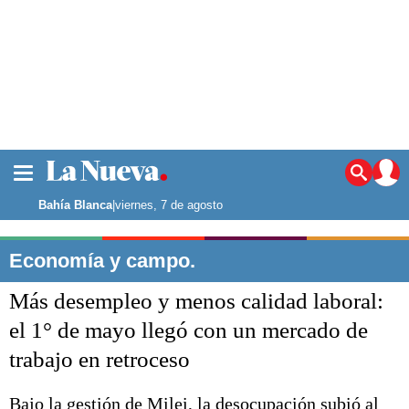
La ciudad
Noticias
Bahía Blanca
|
viernes, 7 de agosto
Punta Alta
La región
Economía y campo.
El país
Más desempleo y menos calidad laboral:
El mundo
Seguridad
el 1° de mayo llegó con un mercado de
Opinión
trabajo en retroceso
Escenario Olímpico
Deportes
Liga del Sur
Bajo la gestión de Milei, la desocupación subió al