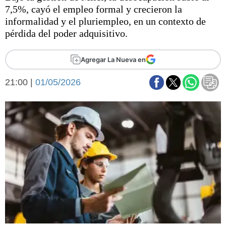
Básquetbol
7,5%, cayó el empleo formal y crecieron la
Fútbol
informalidad y el pluriempleo, en un contexto de
pérdida del poder adquisitivo.
Federal A
Aplausos
Arte y cultura
Agregar La Nueva en
Cines
Economía y finanzas
Economía y campo
21:00 |
01/05/2026
Con el campo
Espacio empresas
Sociedad
Sociedad y tiempo
libre
Tecnología
Turismo
Salud
Es viral
El tiempo
Fúnebres
Clasificados