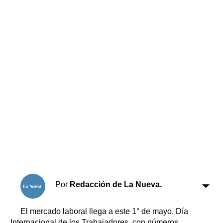
Horóscopo
Suplementos
Farmacias
Servicios
Transportes
Loterías
Datos Útiles
Fúnebres
Edictos
Teléfonos de urgencia
Por
Redacción de La Nueva.
El mercado laboral llega a este 1° de mayo, Día
Internacional de los Trabajadores, con números