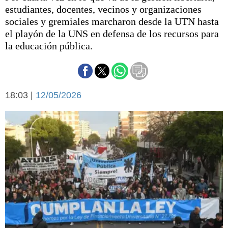
Básquetbol
estudiantes, docentes, vecinos y organizaciones
Fútbol
sociales y gremiales marcharon desde la UTN hasta
el playón de la UNS en defensa de los recursos para
Federal A
la educación pública.
Aplausos
Arte y cultura
Cines
Economía y finanzas
Economía y campo
Con el campo
18:03 |
12/05/2026
Espacio empresas
Sociedad
Sociedad y tiempo
libre
Tecnología
Turismo
Salud
Es viral
El tiempo
Fúnebres
Clasificados