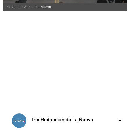
Horóscopo
Emmanuel Briane - La Nueva.
Suplementos
Farmacias
Servicios
Transportes
Loterías
Datos Útiles
Fúnebres
Edictos
Teléfonos de urgencia
Por
Redacción de La Nueva.