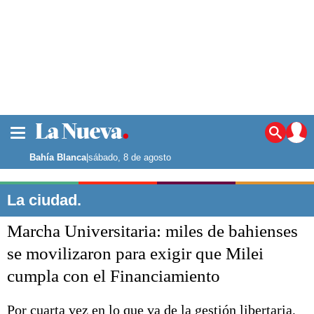
La ciudad
Noticias
Bahía Blanca
|
sábado, 8 de agosto
Punta Alta
La región
La ciudad.
El país
Marcha Universitaria: miles de bahienses
El mundo
Seguridad
se movilizaron para exigir que Milei
Opinión
cumpla con el Financiamiento
Escenario Olímpico
Deportes
Liga del Sur
Por cuarta vez en lo que va de la gestión libertaria,