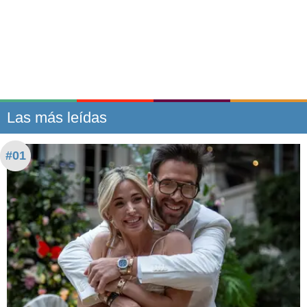
Las más leídas
#01