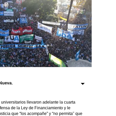
Sociedad
Tecnología
Turismo
Salud
Es viral
Farmacias
Nueva.
Transportes
Loterías
Datos Útiles
universitarios llevaron adelante la cuarta
Fúnebres
fensa de la Ley de Financiamiento y le
Edictos
usticia que “los acompañe” y “no permita" que