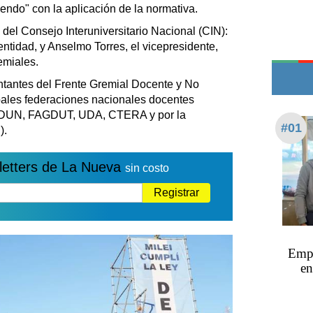
Teléfonos de urgencia
endo" con la aplicación de la normativa.
s del Consejo Interuniversitario Nacional (CIN):
entidad, y Anselmo Torres, el vicepresidente,
emiales.
tantes del Frente Gremial Docente y No
pales federaciones nacionales docentes
DUN, FAGDUT, UDA, CTERA y por la
#01
).
letters de La Nueva
sin costo
Registrar
Empr
en