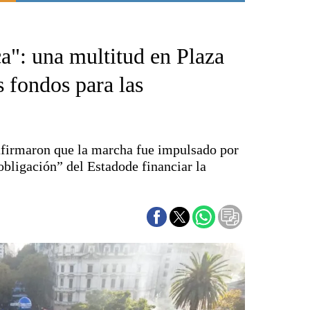
Punta Alta
La región
ca": una multitud en Plaza
El país
El mundo
fondos para las
Seguridad
Opinión
Escenario Olímpico
 afirmaron que la marcha fue impulsado por
Liga del Sur
obligación” del Estadode financiar la
Básquetbol
Fútbol
Federal A
Aplausos
Cines
Economía y finanzas
Con el campo
Espacio empresas