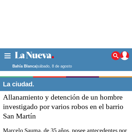
La ciudad
Noticias
Bahía Blanca
|
sábado, 8 de agosto
Punta Alta
La región
La ciudad.
El país
Allanamiento y detención de un hombre
El mundo
Seguridad
investigado por varios robos en el barrio
Opinión
San Martín
Escenario Olímpico
Deportes
Liga del Sur
Marcelo Sauma, de 35 años, posee antecedentes por