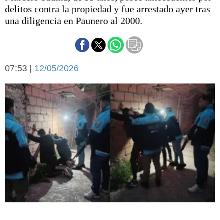
Básquetbol
delitos contra la propiedad y fue arrestado ayer tras
Fútbol
una diligencia en Paunero al 2000.
Federal A
Aplausos
Arte y cultura
Cines
07:53 |
12/05/2026
Economía y finanzas
Economía y campo
Con el campo
Espacio empresas
Sociedad
Sociedad y tiempo
libre
Tecnología
Turismo
Salud
Es viral
El tiempo
Fúnebres
Clasificados