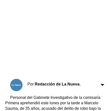
Horóscopo
Suplementos
Farmacias
Servicios
Transportes
Loterías
Datos Útiles
Fúnebres
Edictos
Teléfonos de urgencia
Por
Redacción de La Nueva.
Personal del Gabinete Investigativo de la comisaría
Primera aprehendió este lunes por la tarde a Marcelo
Sauma, de 35 años, acusado del delito de robo bajo la