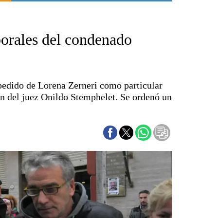
Punta Alta
La región
borales del condenado
El país
El mundo
Seguridad
Opinión
pedido de Lorena Zerneri como particular
Escenario Olímpico
ón del juez Onildo Stemphelet. Se ordenó un
Liga del Sur
Básquetbol
Fútbol
Federal A
Aplausos
Cines
Economía y finanzas
Con el campo
Espacio empresas