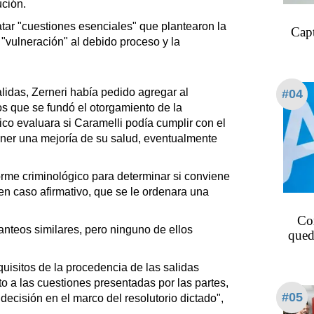
ución.
atar "cuestiones esenciales" que plantearon la
Capt
n "vulneración" al debido proceso y la
lidas, Zerneri había pedido agregar al
#04
os que se fundó el otorgamiento de la
ico evaluara si Caramelli podía cumplir con el
tener una mejoría de su salud, eventualmente
rme criminológico para determinar si conviene
, en caso afirmativo, que se le ordenara una
Co
lanteos similares, pero ninguno de ellos
qued
equisitos de la procedencia de las salidas
nto a las cuestiones presentadas por las partes,
#05
decisión en el marco del resolutorio dictado",