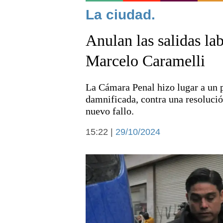
Noticias
La ciudad.
Anulan las salidas la
Marcelo Caramelli
La Cámara Penal hizo lugar a un 
Deportes
damnificada, contra una resoluci
nuevo fallo.
15:22 |
29/10/2024
Arte y cultura
Economía y campo