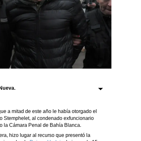
Sociedad
Tecnología
Turismo
Salud
Es viral
Nueva.
Farmacias
Transportes
ue a mitad de este año le había otorgado el
do Stemphelet, al condenado exfuncionario
Loterías
so la Cámara Penal de Bahía Blanca.
Datos Útiles
ra, hizo lugar al recurso que presentó la
Fúnebres