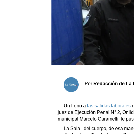
Sociedad y tiempo libre
El tiempo
Cartón Lleno
Fúnebres
Clasificados
Horóscopo
Por
Redacción de La 
Suplementos
Servicios
Un freno a
las salidas laborales
q
juez de Ejecución Penal N° 2, Onil
municipal Marcelo Caramelli, le pu
La Sala I del cuerpo, de esa mane