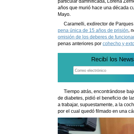
particular damnificada, Lorena Zern
años que murió hace una década cu
Mayo.
Caramelli, exdirector de Parque
pena única de 15 años de prisión
, 
omisión de los deberes de funcionar
penas anteriores por
cohecho y exto
Recibí los News
Tiempo atrás, encontrándose bajo
de diabetes, pidió el beneficio de las
a trabajar, supuestamente, a la coc
por el cual quedó filmado en una cá