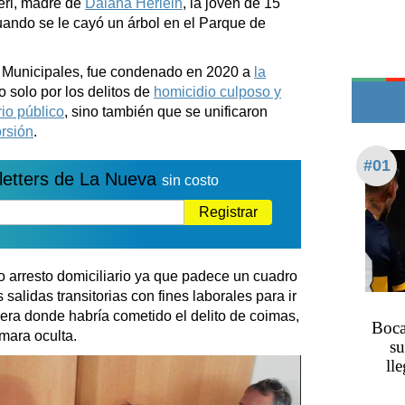
eri, madre de
Daiana Herlein
, la joven de 15
Edictos
ando se le cayó un árbol en el Parque de
Teléfonos de urgencia
s Municipales, fue condenado en 2020 a
la
no solo por los delitos de
homicidio culposo y
io público
, sino también que se unificaron
rsión
.
#01
letters de La Nueva
sin costo
Registrar
 arresto domiciliario ya que padece un cuadro
 salidas transitorias con fines laborales para ir
hera donde habría cometido el delito de coimas,
Boca
mara oculta.
su
ll