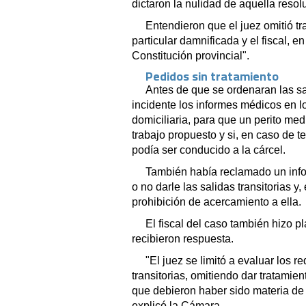
dictaron la nulidad de aquella resol
Entendieron que el juez omitió tr
particular damnificada y el fiscal, e
Constitución provincial".
Pedidos sin tratamiento
Antes de que se ordenaran las sa
incidente los informes médicos en l
domiciliaria, para que un perito med
trabajo propuesto y si, en caso de 
podía ser conducido a la cárcel.
También había reclamado un info
o no darle las salidas transitorias y
prohibición de acercamiento a ella.
El fiscal del caso también hizo p
recibieron respuesta.
"El juez se limitó a evaluar los r
transitorias, omitiendo dar tratamie
que debieron haber sido materia de 
explicó la Cámara.