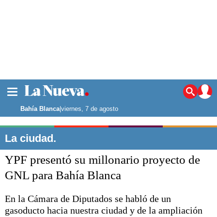
La ciudad
Noticias
Bahía Blanca
|
viernes, 7 de agosto
Punta Alta
La región
La ciudad.
El país
YPF presentó su millonario proyecto de
El mundo
Seguridad
GNL para Bahía Blanca
Opinión
Escenario Olímpico
En la Cámara de Diputados se habló de un
Deportes
gasoducto hacia nuestra ciudad y de la ampliación
Liga del Sur