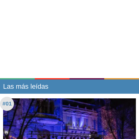
Las más leídas
#01