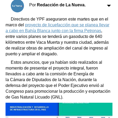
Clasificados
Por
Redacción de La Nueva.
Horóscopo
Suplementos
Directivos de YPF aseguraron este martes que en el
marco del
proyecto de licuefacción que se planea llevar
Farmacias
Servicios
a cabo en Bahía Blanca junto con la firma Petronas
,
Transportes
entre varios planes se tenderá un gasoducto de 640
Loterías
kilómetros entre Vaca Muerta y nuestra ciudad, además
Datos Útiles
de realizar obras de ampliación del canal de ingreso al
Fúnebres
puerto y ampliar el dragado.
Edictos
Estos anuncios, que ya habían sido realizados al
Teléfonos de urgencia
momento de presentar el proyecto integral, fueron
llevados a cabo ante la comisión de Energía de
la Cámara de Diputados de la Nación, durante la
defensa del proyecto que el Poder Ejecutivo envió al
Congreso para promocionar la producción y exportación
de Gas Natural Licuado (GNL).