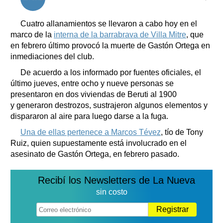
Clasificados
Horóscopo
Cuatro allanamientos se llevaron a cabo hoy en el
Suplementos
marco de la
interna de la barrabrava de Villa Mitre
, que
en febrero último provocó la muerte de Gastón Ortega en
Farmacias
Servicios
inmediaciones del club.
Transportes
De acuerdo a los informado por fuentes oficiales, el
Loterías
último jueves, entre ocho y nueve personas se
Datos Útiles
presentaron en dos viviendas de Beruti al 1900
Fúnebres
y generaron destrozos, sustrajeron algunos elementos y
Edictos
dispararon al aire para luego darse a la fuga.
Teléfonos de urgencia
Una de ellas pertenece a Marcos Tévez
, tío de Tony
Ruiz, quien supuestamente está involucrado en el
asesinato de Gastón Ortega, en febrero pasado.
Recibí los Newsletters de La Nueva
sin costo
Registrar