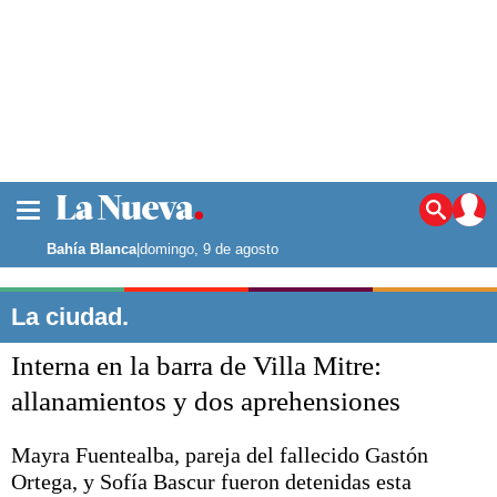
La ciudad
Noticias
Bahía Blanca
|
domingo, 9 de agosto
Punta Alta
La región
La ciudad.
El país
Interna en la barra de Villa Mitre:
El mundo
Seguridad
allanamientos y dos aprehensiones
Opinión
Escenario Olímpico
Mayra Fuentealba, pareja del fallecido Gastón
Deportes
Ortega, y Sofía Bascur fueron detenidas esta
Liga del Sur