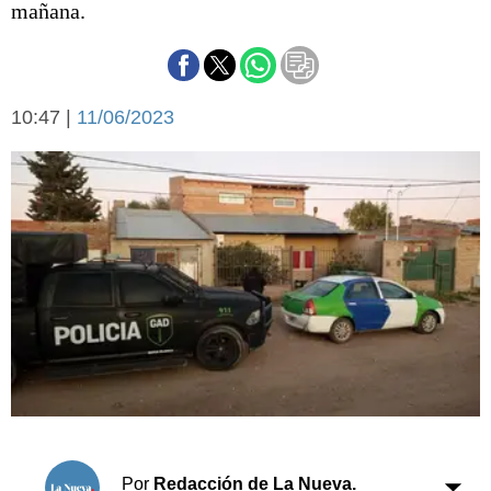
mañana.
Básquetbol
Fútbol
Federal A
Aplausos
Arte y cultura
10:47 |
11/06/2023
Cines
Economía y finanzas
Economía y campo
Con el campo
Espacio empresas
Sociedad
Sociedad y tiempo
libre
Tecnología
Turismo
Salud
Es viral
El tiempo
Cartón Lleno
Fúnebres
Por
Redacción de La Nueva.