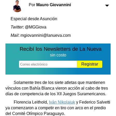
Clasificados
Por
Mauro Giovannini
Horóscopo
Suplementos
Especial desde Asunción
Farmacias
Servicios
Twitter
: @MGGiova
Transportes
Mail
: mgiovannini@lanueva.com
Loterías
Datos Útiles
Recibí los Newsletters de La Nueva
Fúnebres
sin costo
Edictos
Registrar
Teléfonos de urgencia
Solamente tres de los siete atletas que mantienen
vínculos con Bahía Blanca vieron acción al cabo de tres
días de competencia de los XII Juegos Suramericanos.
Florencia Leithold,
Iván Nikolajuk
y Federico Salvetti
ya comenzaron a competir en tiro con arco en el predio
del Comité Olímpico Paraguayo.