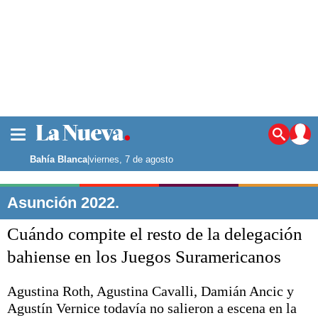
La ciudad
Noticias
Bahía Blanca
|
viernes, 7 de agosto
Punta Alta
La región
Asunción 2022.
El país
Cuándo compite el resto de la delegación
El mundo
Seguridad
bahiense en los Juegos Suramericanos
Opinión
Escenario Olímpico
Agustina Roth, Agustina Cavalli, Damián Ancic y
Deportes
Agustín Vernice todavía no salieron a escena en la
Liga del Sur