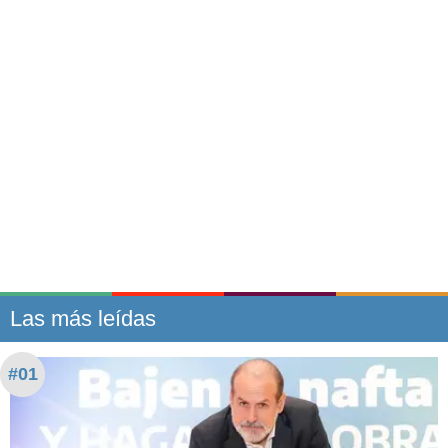
Las más leídas
#01