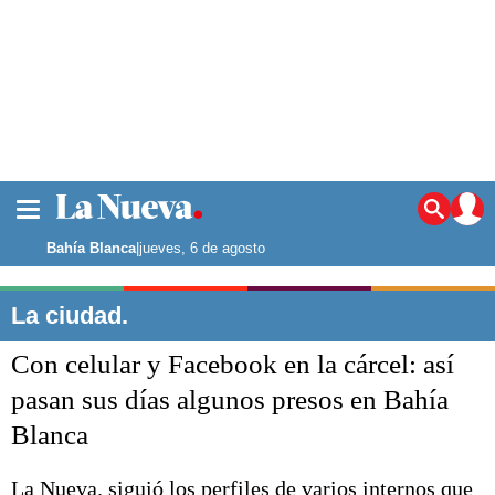
La ciudad
Noticias
Bahía Blanca
|
jueves, 6 de agosto
Punta Alta
La región
La ciudad.
El país
Con celular y Facebook en la cárcel: así
El mundo
Seguridad
pasan sus días algunos presos en Bahía
Opinión
Blanca
Escenario Olímpico
Deportes
Liga del Sur
La Nueva. siguió los perfiles de varios internos que