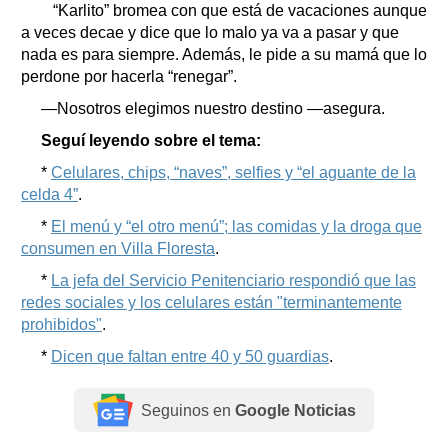
“Karlito” bromea con que está de vacaciones aunque
a veces decae y dice que lo malo ya va a pasar y que
nada es para siempre. Además, le pide a su mamá que lo
perdone por hacerla “renegar”.
—Nosotros elegimos nuestro destino —asegura.
Seguí leyendo sobre el tema:
*
Celulares, chips, “naves”, selfies y “el aguante de la
celda 4”
.
*
El menú y “el otro menú”; las comidas y la droga que
consumen en Villa Floresta
.
*
La jefa del Servicio Penitenciario respondió que las
redes sociales y los celulares están "terminantemente
prohibidos"
.
*
Dicen que faltan entre 40 y 50 guardias
.
Seguinos en
Google Noticias