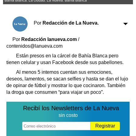
Bahía Blanca. La ciudad. La Nueva. Bahía Blanca
Clasificados
Horóscopo
Suplementos
Por
Redacción de La Nueva.
Farmacias
Servicios
Transportes
Por
Redacción lanueva.com
/
Loterías
contenidos@lanueva.com
Datos Útiles
Están presos en la cárcel de Bahía Blanca pero
Fúnebres
tienen celular y usan Facebook desde sus pabellones.
Edictos
Al menos 5 internos cuentan sus emociones,
Teléfonos de urgencia
deseos, lamentos, se sacan selfies y hasta se dan el lujo
de opinar de fútbol y mostrar lo que cocinaron. También
la droga que consumen “para viajar un poco”.
Recibí los Newsletters de La Nueva
sin costo
Registrar