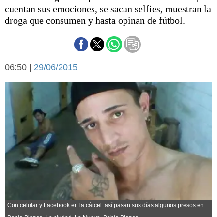
Básquetbol
cuentan sus emociones, se sacan selfies, muestran la
Fútbol
droga que consumen y hasta opinan de fútbol.
Federal A
Aplausos
Arte y cultura
Cines
06:50 |
29/06/2015
Economía y finanzas
Economía y campo
Con el campo
Espacio empresas
Sociedad
Sociedad y tiempo
libre
Tecnología
Turismo
Salud
Es viral
El tiempo
Cartón Lleno
Fúnebres
Con celular y Facebook en la cárcel: así pasan sus días algunos presos en