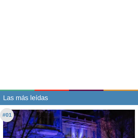
Las más leídas
#01