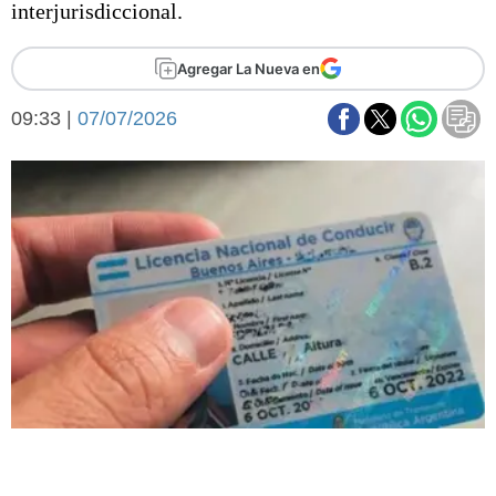
interjurisdiccional.
Básquetbol
Fútbol
Agregar La Nueva en
Federal A
Aplausos
Arte y cultura
09:33 |
07/07/2026
Cines
Economía y finanzas
Economía y campo
Con el campo
Espacio empresas
Sociedad
Sociedad y tiempo
libre
Tecnología
Turismo
Salud
Es viral
El tiempo
Fúnebres
Clasificados