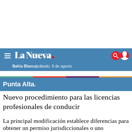
La ciudad
Noticias
Bahía Blanca
|
sábado, 8 de agosto
Punta Alta
La región
Punta Alta.
El país
Nuevo procedimiento para las licencias
El mundo
Seguridad
profesionales de conducir
Opinión
Escenario Olímpico
La principal modificación establece diferencias para
Deportes
obtener un permiso jurisdiccionales o uno
Liga del Sur