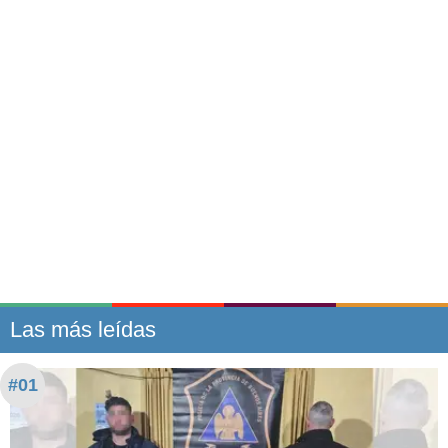
Las más leídas
#01