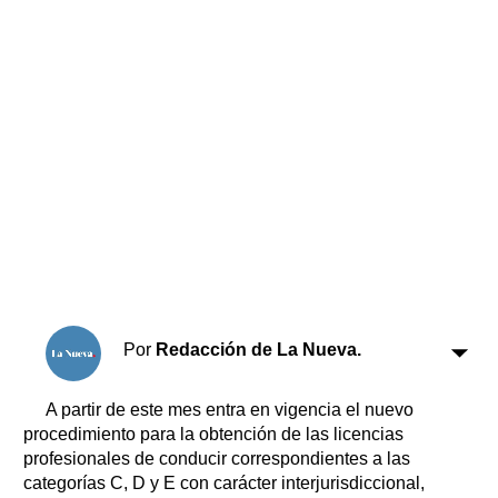
Horóscopo
Suplementos
Farmacias
Servicios
Transportes
Loterías
Datos Útiles
Fúnebres
Edictos
Teléfonos de urgencia
Por
Redacción de La Nueva.
A partir de este mes entra en vigencia el nuevo
procedimiento para la obtención de las licencias
profesionales de conducir correspondientes a las
categorías C, D y E con carácter interjurisdiccional,