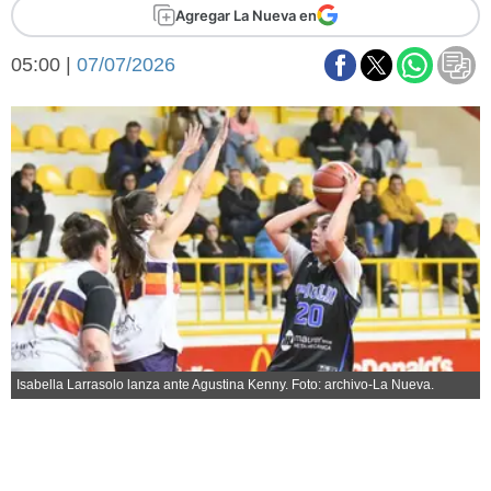
Básquetbol
Agregar La Nueva en
Fútbol
05:00 |
07/07/2026
Federal A
Aplausos
Arte y cultura
Cines
Economía y finanzas
Economía y campo
Con el campo
Espacio empresas
Sociedad
Sociedad y tiempo
libre
Tecnología
Turismo
Salud
Es viral
Isabella Larrasolo lanza ante Agustina Kenny. Foto: archivo-La Nueva.
El tiempo
Fúnebres
Clasificados