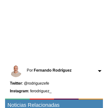
Horóscopo
Suplementos
Farmacias
Servicios
Transportes
Loterías
Datos Útiles
Fúnebres
Edictos
Teléfonos de urgencia
Por
Fernando Rodríguez
Twitter
: @rodriguezefe
Instagram
: ferodriguez_
Noticias Relacionadas