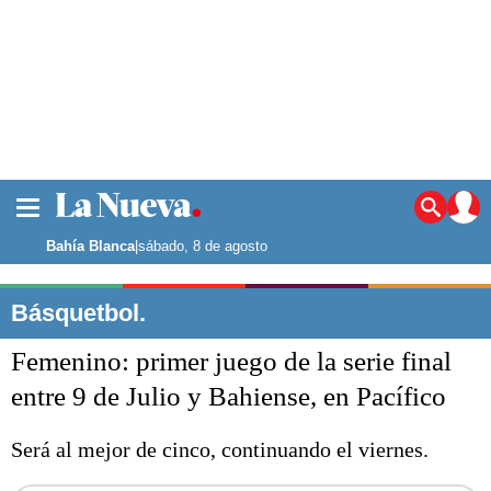
La ciudad
Noticias
Bahía Blanca
|
sábado, 8 de agosto
Punta Alta
La región
Básquetbol.
El país
Femenino: primer juego de la serie final
El mundo
Seguridad
entre 9 de Julio y Bahiense, en Pacífico
Opinión
Escenario Olímpico
Será al mejor de cinco, continuando el viernes.
Deportes
Liga del Sur