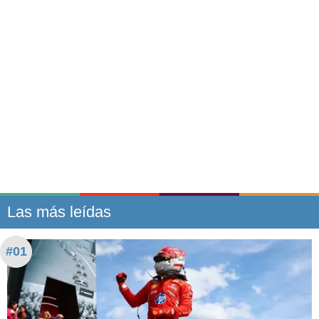
Las más leídas
#01