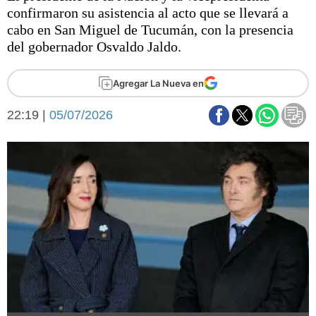
Básquetbol
confirmaron su asistencia al acto que se llevará a
Fútbol
cabo en San Miguel de Tucumán, con la presencia
del gobernador Osvaldo Jaldo.
Federal A
Aplausos
Arte y cultura
Agregar La Nueva en
Cines
Economía y finanzas
Economía y campo
22:19 |
05/07/2026
Con el campo
Espacio empresas
Sociedad
Sociedad y tiempo
libre
Tecnología
Turismo
Salud
Es viral
El tiempo
Fúnebres
Clasificados