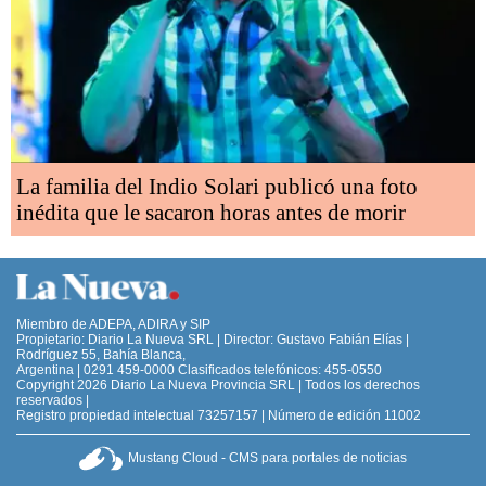
La familia del Indio Solari publicó una foto
inédita que le sacaron horas antes de morir
Miembro de ADEPA, ADIRA y SIP
Propietario: Diario La Nueva SRL | Director: Gustavo Fabián Elías |
Rodríguez 55, Bahía Blanca,
Argentina | 0291 459-0000 Clasificados telefónicos: 455-0550
Copyright 2026 Diario La Nueva Provincia SRL | Todos los derechos
reservados |
Registro propiedad intelectual 73257157 | Número de edición 11002
Mustang Cloud - CMS para portales de noticias