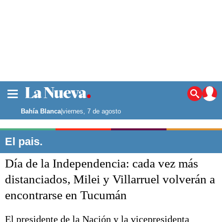
La ciudad
Noticias
Bahía Blanca
|
viernes, 7 de agosto
Punta Alta
La región
El pais.
El país
Día de la Independencia: cada vez más
El mundo
Seguridad
distanciados, Milei y Villarruel volverán a
Opinión
encontrarse en Tucumán
Escenario Olímpico
Deportes
Liga del Sur
El presidente de la Nación y la vicepresidenta