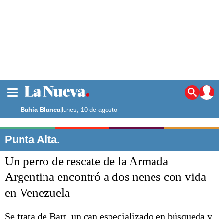
La ciudad
Noticias
Bahía Blanca
|
lunes, 10 de agosto
Punta Alta
La región
Punta Alta.
El país
Un perro de rescate de la Armada
El mundo
Seguridad
Argentina encontró a dos nenes con vida
Opinión
en Venezuela
Escenario Olímpico
Deportes
Liga del Sur
Se trata de Bart, un can especializado en búsqueda y