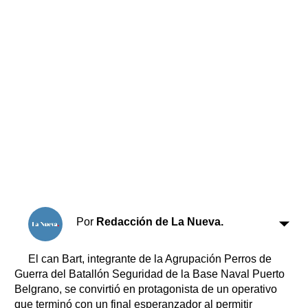
Horóscopo
Suplementos
Farmacias
Servicios
Transportes
Loterías
Datos Útiles
Fúnebres
Edictos
Teléfonos de urgencia
Por
Redacción de La Nueva.
El can Bart, integrante de la Agrupación Perros de
Guerra del Batallón Seguridad de la Base Naval Puerto
Belgrano, se convirtió en protagonista de un operativo
que terminó con un final esperanzador al permitir