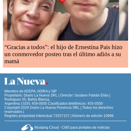
“Gracias a todos”: el hijo de Ernestina Pais hizo
un conmovedor posteo tras el último adiós a su
mamá
Miembro de ADEPA, ADIRA y SIP
Propietario: Diario La Nueva SRL | Director: Gustavo Fabián Elías |
Rodríguez 55, Bahía Blanca,
Argentina | 0291 459-0000 Clasificados telefónicos: 455-0550
Copyright 2026 Diario La Nueva Provincia SRL | Todos los derechos
reservados |
Registro propiedad intelectual 73257157 | Número de edición 10996
Mustang Cloud - CMS para portales de noticias