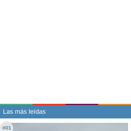
Las más leídas
#01