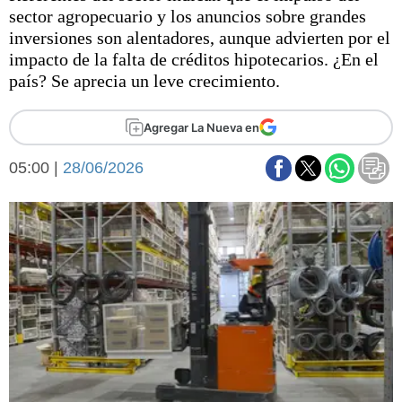
Básquetbol
sector agropecuario y los anuncios sobre grandes
Fútbol
inversiones son alentadores, aunque advierten por el
impacto de la falta de créditos hipotecarios. ¿En el
Federal A
país? Se aprecia un leve crecimiento.
Aplausos
Arte y cultura
Cines
Agregar La Nueva en
Economía y finanzas
Economía y campo
Con el campo
05:00 |
28/06/2026
Espacio empresas
Sociedad
Sociedad y tiempo
libre
Tecnología
Turismo
Salud
Es viral
El tiempo
Fúnebres
Clasificados