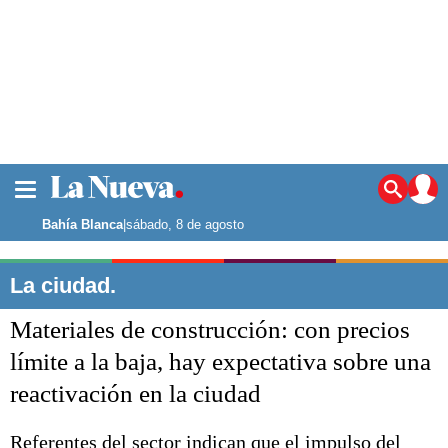
La ciudad
Noticias
Bahía Blanca
|
sábado, 8 de agosto
Punta Alta
La región
La ciudad.
El país
Materiales de construcción: con precios
El mundo
Seguridad
límite a la baja, hay expectativa sobre una
Opinión
reactivación en la ciudad
Escenario Olímpico
Deportes
Liga del Sur
Referentes del sector indican que el impulso del