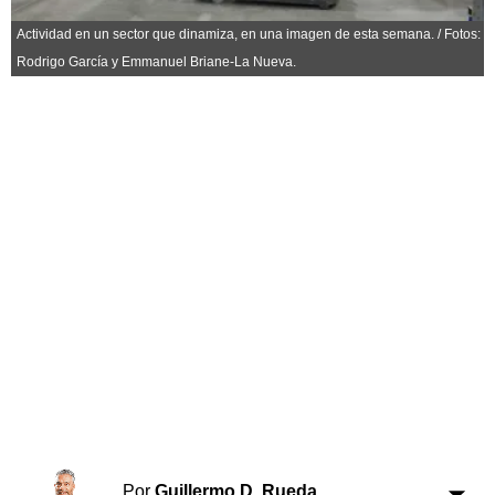
Horóscopo
Actividad en un sector que dinamiza, en una imagen de esta semana. / Fotos:
Suplementos
Rodrigo García y Emmanuel Briane-La Nueva.
Farmacias
Servicios
Transportes
Loterías
Datos Útiles
Fúnebres
Edictos
Teléfonos de urgencia
Por
Guillermo D. Rueda