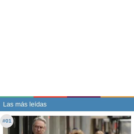
Las más leídas
#01