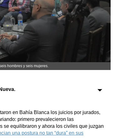
Sociedad
Tecnología
Turismo
Salud
Es viral
 seis hombres y seis mujeres.
Nueva.
Farmacias
Transportes
Loterías
ron en Bahía Blanca los juicios por jurados,
Datos Útiles
ariando: primero prevalecieron las
Fúnebres
se equilibraron y ahora los civiles que juzgan
cian una postura no tan “dura” en sus
Edictos