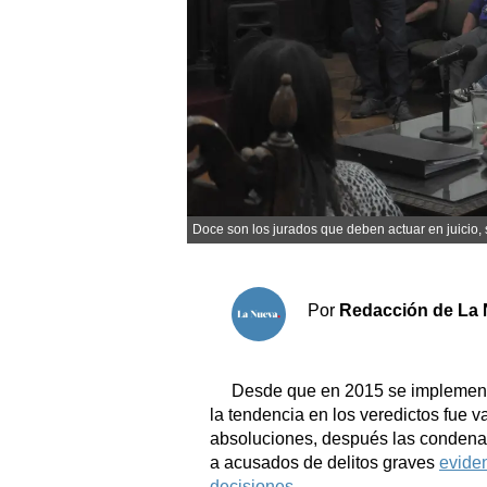
Sociedad y tiempo libre
El tiempo
Fúnebres
Clasificados
Doce son los jurados que deben actuar en juicio,
Horóscopo
Suplementos
Por
Redacción de La 
Servicios
Desde que en 2015 se implementa
la tendencia en los veredictos fue v
absoluciones, después las condenas 
a acusados de delitos graves
eviden
decisiones
.