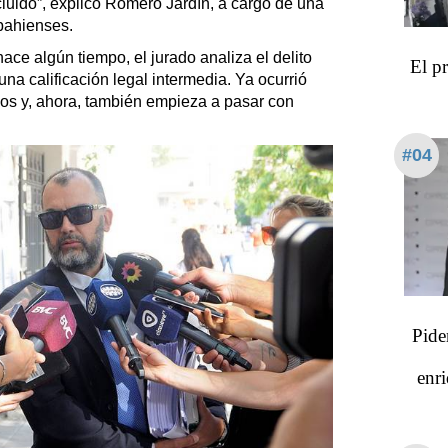
cluido”, explicó Romero Jardín, a cargo de una
 bahienses.
e algún tiempo, el jurado analiza el delito
El p
una calificación legal intermedia. Ya ocurrió
sos y, ahora, también empieza a pasar con
#04
Pide
enri