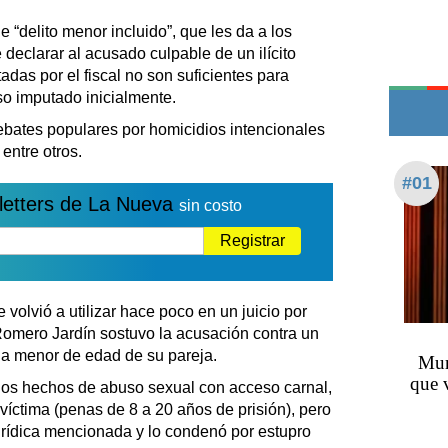
Teléfonos de urgencia
e “delito menor incluido”, que les da a los
declarar al acusado culpable de un ilícito
das por el fiscal no son suficientes para
o imputado inicialmente.
debates populares por homicidios intencionales
 entre otros.
#01
letters de La Nueva
sin costo
Registrar
e volvió a utilizar hace poco en un juicio por
 Romero Jardín sostuvo la acusación contra un
ija menor de edad de su pareja.
Muri
que v
 dos hechos de abuso sexual con acceso carnal,
víctima (penas de 8 a 20 años de prisión), pero
 jurídica mencionada y lo condenó por estupro