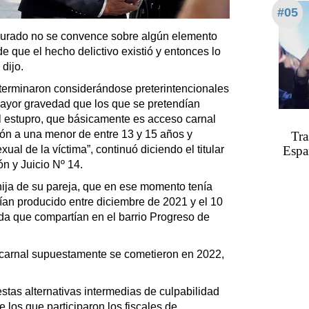
#05
 jurado no se convence sobre algún elemento
de que el hecho delictivo existió y entonces lo
dijo.
erminaron considerándose preterintencionales
mayor gravedad que los que se pretendían
l estupro, que básicamente es acceso carnal
ón a una menor de entre 13 y 15 años y
Tra
Españ
l de la víctima”, continuó diciendo el titular
n y Juicio Nº 14.
ija de su pareja, que en ese momento tenía
ían producido entre diciembre de 2021 y el 10
da que compartían en el barrio Progreso de
 carnal supuestamente se cometieron en 2022,
tas alternativas intermedias de culpabilidad
 los que participaron los fiscales de