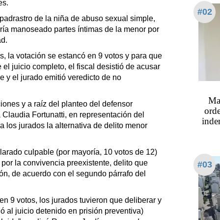
es.
#02
padrastro de la niña de abuso sexual simple,
ría manoseado partes íntimas de la menor por
ad.
s, la votación se estancó en 9 votos y para que
l juicio completo, el fiscal desistió de acusar
 y el jurado emitió veredicto de no
Mas
ones y a raíz del planteo del defensor
orde
 Claudia Fortunatti, en representación del
indem
 a los jurados la alternativa de delito menor
larado culpable (por mayoría, 10 votos de 12)
or la convivencia preexistente, delito que
#03
ón, de acuerdo con el segundo párrafo del
n 9 votos, los jurados tuvieron que deliberar y
 al juicio detenido en prisión preventiva)