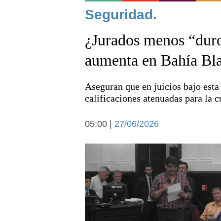
Noticias
Seguridad.
¿Jurados menos “duro
aumenta en Bahía Bl
Aseguran que en juicios bajo est
Deportes
calificaciones atenuadas para la c
05:00 |
27/06/2026
Arte y cultura
Economía y campo