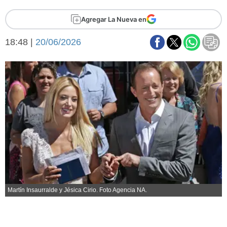
Básquetbol
Agregar La Nueva en
Fútbol
Federal A
18:48 |
20/06/2026
Aplausos
Arte y cultura
Cines
Economía y finanzas
Economía y campo
Con el campo
Espacio empresas
Sociedad
Sociedad y tiempo
libre
Tecnología
Turismo
Salud
Es viral
El tiempo
Martín Insaurralde y Jésica Cirio. Foto Agencia NA.
Fúnebres
Clasificados