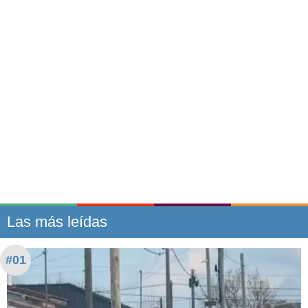
Las más leídas
#01