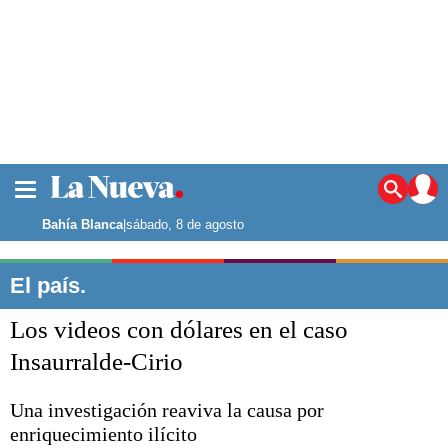
La ciudad
Noticias
Bahía Blanca
|
sábado, 8 de agosto
Punta Alta
La región
El país.
El país
Los videos con dólares en el caso
El mundo
Seguridad
Insaurralde-Cirio
Opinión
Escenario Olímpico
Una investigación reaviva la causa por
Deportes
enriquecimiento ilícito
Liga del Sur