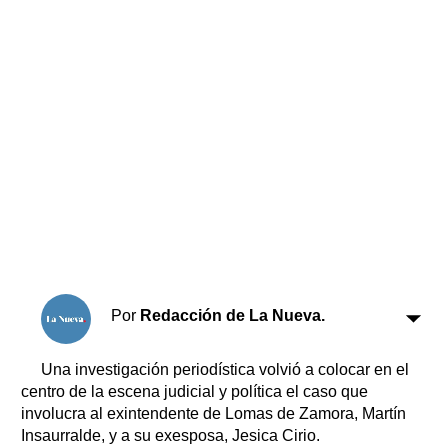
Horóscopo
Suplementos
Farmacias
Servicios
Transportes
Loterías
Datos Útiles
Fúnebres
Edictos
Teléfonos de urgencia
Por
Redacción de La Nueva.
Una investigación periodística volvió a colocar en el
centro de la escena judicial y política el caso que
involucra al exintendente de Lomas de Zamora, Martín
Insaurralde, y a su exesposa, Jesica Cirio.