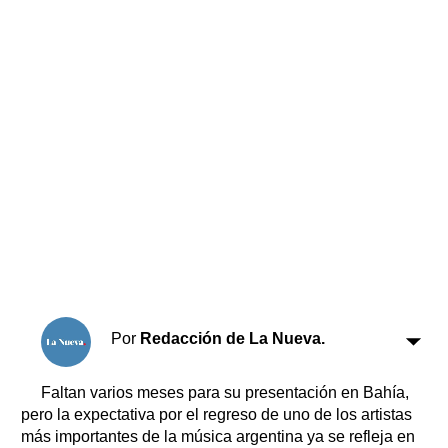
Horóscopo
Suplementos
Farmacias
Servicios
Transportes
Loterías
Datos Útiles
Fúnebres
Edictos
Teléfonos de urgencia
Por
Redacción de La Nueva.
Faltan varios meses para su presentación en Bahía,
pero la expectativa por el regreso de uno de los artistas
más importantes de la música argentina ya se refleja en