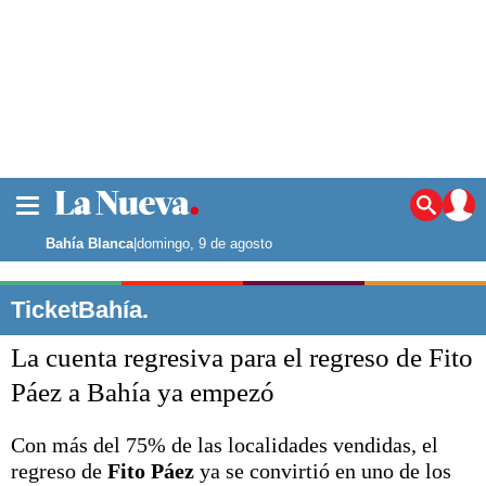
La ciudad
Noticias
Bahía Blanca
|
domingo, 9 de agosto
Punta Alta
La región
TicketBahía.
El país
La cuenta regresiva para el regreso de Fito
El mundo
Seguridad
Páez a Bahía ya empezó
Opinión
Escenario Olímpico
Con más del 75% de las localidades vendidas, el
Deportes
regreso de
Fito Páez
ya se convirtió en uno de los
Liga del Sur