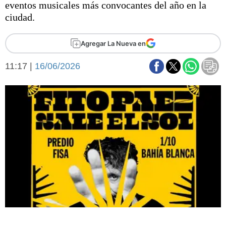
eventos musicales más convocantes del año en la
Básquetbol
ciudad.
Fútbol
Federal A
Agregar La Nueva en
Aplausos
Arte y cultura
Cines
11:17 |
16/06/2026
Economía y finanzas
Economía y campo
Con el campo
Espacio empresas
Sociedad
Sociedad y tiempo
libre
Tecnología
Turismo
Salud
Es viral
El tiempo
Fúnebres
Clasificados