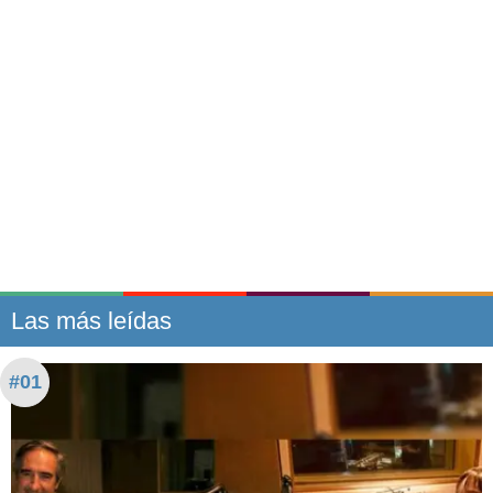
Las más leídas
#01