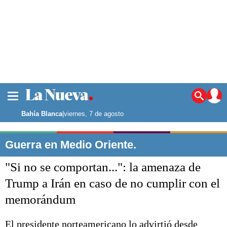
La ciudad
Noticias
Bahía Blanca
|
viernes, 7 de agosto
Punta Alta
La región
Guerra en Medio Oriente.
El país
"Si no se comportan...": la amenaza de
El mundo
Seguridad
Trump a Irán en caso de no cumplir con el
Opinión
memorándum
Escenario Olímpico
Deportes
Liga del Sur
El presidente norteamericano lo advirtió desde