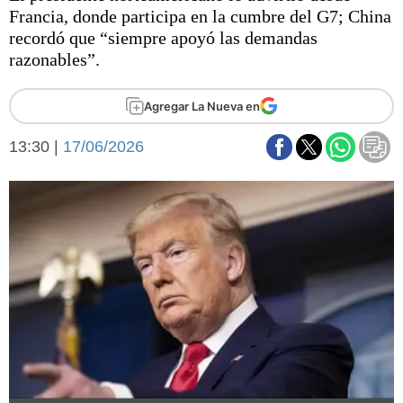
Básquetbol
Francia, donde participa en la cumbre del G7; China
Fútbol
recordó que “siempre apoyó las demandas
razonables”.
Federal A
Aplausos
Arte y cultura
Agregar La Nueva en
Cines
Economía y finanzas
Economía y campo
13:30 |
17/06/2026
Con el campo
Espacio empresas
Sociedad
Sociedad y tiempo
libre
Tecnología
Turismo
Salud
Es viral
El tiempo
Fúnebres
Clasificados