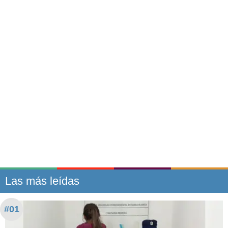
Las más leídas
#01