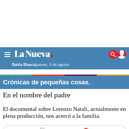
La ciudad
Noticias
Bahía Blanca
|
jueves, 6 de agosto
Punta Alta
La región
Crónicas de pequeñas cosas.
El país
En el nombre del padre
El mundo
Seguridad
El documental sobre Lorenzo Natali, actualmente en
Opinión
plena producción, nos acercó a la familia.
Escenario Olímpico
Deportes
Liga del Sur