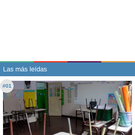
Las más leídas
#01