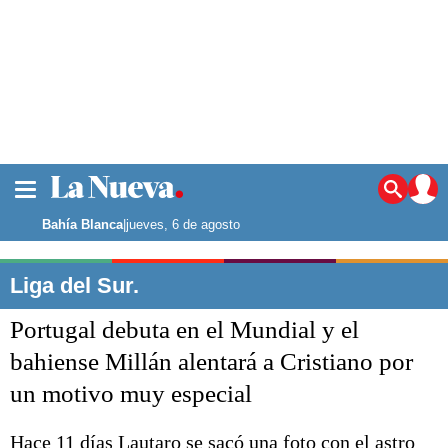
La ciudad
Noticias
Bahía Blanca
|
jueves, 6 de agosto
Punta Alta
La región
Liga del Sur.
El país
Portugal debuta en el Mundial y el
El mundo
Seguridad
bahiense Millán alentará a Cristiano por
Opinión
un motivo muy especial
Escenario Olímpico
Deportes
Liga del Sur
Hace 11 días Lautaro se sacó una foto con el astro