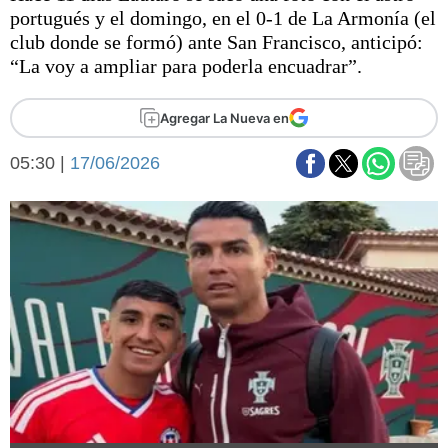
Básquetbol
portugués y el domingo, en el 0-1 de La Armonía (el
Fútbol
club donde se formó) ante San Francisco, anticipó:
“La voy a ampliar para poderla encuadrar”.
Federal A
Aplausos
Arte y cultura
Agregar La Nueva en
Cines
Economía y finanzas
Economía y campo
05:30 |
17/06/2026
Con el campo
Espacio empresas
Sociedad
Sociedad y tiempo
libre
Tecnología
Turismo
Salud
Es viral
El tiempo
Fúnebres
Clasificados