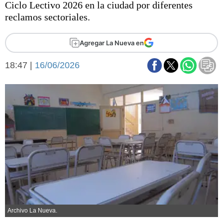
Ciclo Lectivo 2026 en la ciudad por diferentes
Básquetbol
reclamos sectoriales.
Fútbol
Federal A
Agregar La Nueva en
Aplausos
Arte y cultura
Cines
18:47 |
16/06/2026
Economía y finanzas
Economía y campo
Con el campo
Espacio empresas
Sociedad
Sociedad y tiempo
libre
Tecnología
Turismo
Salud
Es viral
El tiempo
Fúnebres
Archivo La Nueva.
Clasificados