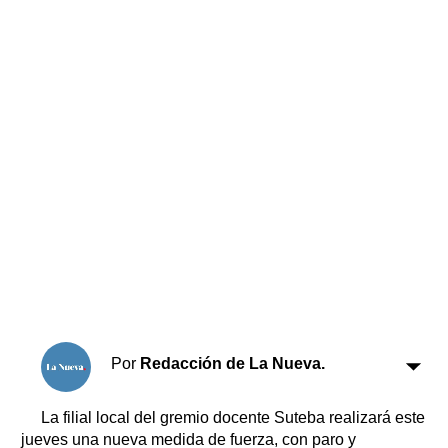
Horóscopo
Suplementos
Farmacias
Servicios
Transportes
Loterías
Datos Útiles
Fúnebres
Edictos
Teléfonos de urgencia
Por
Redacción de La Nueva.
La filial local del gremio docente Suteba realizará este
jueves una nueva medida de fuerza, con paro y