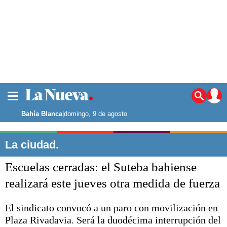
La ciudad
Noticias
Bahía Blanca
|
domingo, 9 de agosto
Punta Alta
La región
La ciudad.
El país
Escuelas cerradas: el Suteba bahiense
El mundo
Seguridad
realizará este jueves otra medida de fuerza
Opinión
Escenario Olímpico
El sindicato convocó a un paro con movilización en
Deportes
Plaza Rivadavia. Será la duodécima interrupción del
Liga del Sur