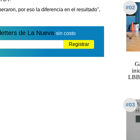
#02
raron, por eso la diferencia en el resultado",
letters de La Nueva
sin costo
Registrar
Ga
ini
LBB 
#03