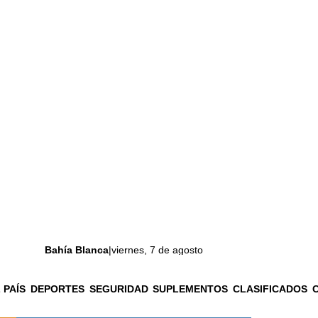
Bahía Blanca
|
viernes, 7 de agosto
 PAÍS
DEPORTES
SEGURIDAD
SUPLEMENTOS
CLASIFICADOS
La ciudad