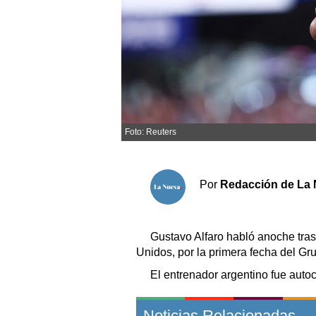
Sociedad y tiempo libre
El tiempo
Fúnebres
Foto: Reuters
Clasificados
Horóscopo
Por
Redacción de La 
Suplementos
Servicios
Gustavo Alfaro habló anoche tras
Unidos, por la primera fecha del Gr
El entrenador argentino fue autoc
Noticias Relacionadas