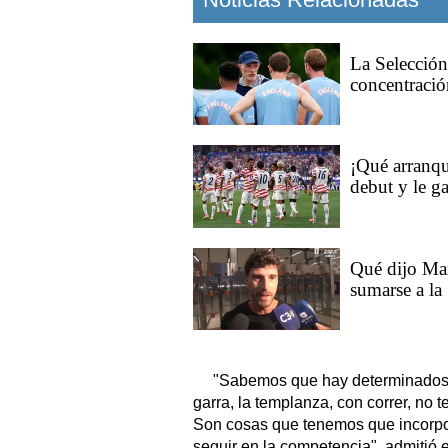
La Selección
concentraci
¡Qué arranqu
debut y le g
Qué dijo Mar
sumarse a la
"Sabemos que hay determinados n
garra, la templanza, con correr, no 
Son cosas que tenemos que incorpo
seguir en la competencia", admitió e