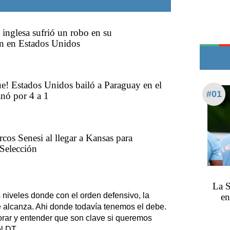
Teléfonos de urgencia
 inglesa sufrió un robo en su
ón en Estados Unidos
e! Estados Unidos bailó a Paraguay en el
#01
anó por 4 a 1
cos Senesi al llegar a Kansas para
 Selección
La S
iveles donde con el orden defensivo, la
en
te alcanza. Ahi donde todavía tenemos el debe.
rar y entender que son clave si queremos
l DT.