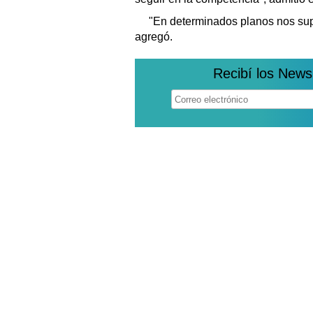
"En determinados planos nos supe
agregó.
Recibí los News