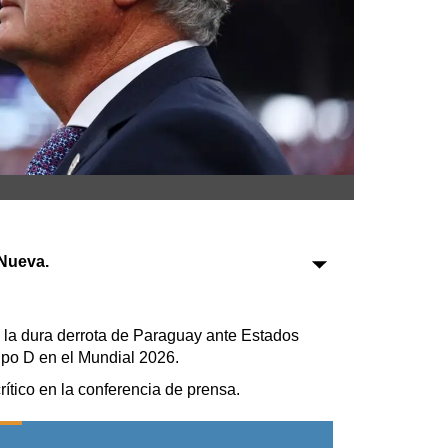
Sociedad
Tecnología
Turismo
Salud
Es viral
Nueva.
Farmacias
Transportes
 la dura derrota de Paraguay ante Estados
Loterías
upo D en el Mundial 2026.
Datos Útiles
rítico en la conferencia de prensa.
Fúnebres
Edictos