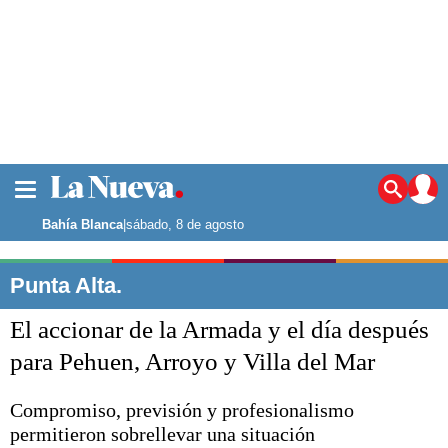
La ciudad
Noticias
Bahía Blanca
|
sábado, 8 de agosto
Punta Alta
La región
Punta Alta.
El país
El accionar de la Armada y el día después
El mundo
Seguridad
para Pehuen, Arroyo y Villa del Mar
Opinión
Escenario Olímpico
Compromiso, previsión y profesionalismo
Deportes
permitieron sobrellevar una situación
Liga del Sur