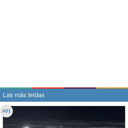
Las más leídas
#01