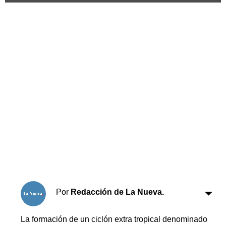
Horóscopo
Suplementos
Farmacias
Servicios
Transportes
Loterías
Datos Útiles
Fúnebres
Edictos
Teléfonos de urgencia
Por
Redacción de La Nueva.
La formación de un ciclón extra tropical denominado