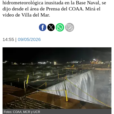
hidrometeorológica inusitada en la Base Naval, se
Básquetbol
dijo desde el área de Prensa del COAA. Mirá el
Fútbol
video de Villa del Mar.
Federal A
Aplausos
Arte y cultura
Cines
Economía y finanzas
14:55 |
Economía y campo
09/05/2026
Con el campo
Espacio empresas
Sociedad
Sociedad y tiempo
libre
Tecnología
Turismo
Salud
Es viral
El tiempo
Fúnebres
Clasificados
Fotos: COAA, MCR y UCR